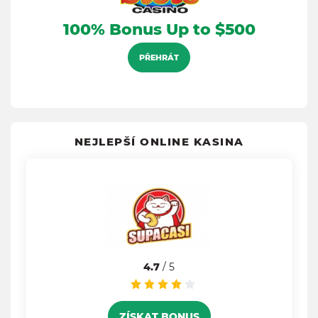
100% Bonus Up to $500
PŘEHRÁT
NEJLEPŠÍ ONLINE KASINA
4.7
/ 5
ZÍSKAT BONUS