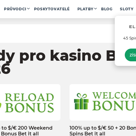
PRŮVODCI
POSKYTOVATELÉ
PLATBY
BLOG
SLOTY
45 Sp
y pro kasino Bet
ZÍ
26
 to $/€ 200 Weekend
100% up to $/€ 50 + 20 Bo
Bonus Bet it all
Spins Bet it all