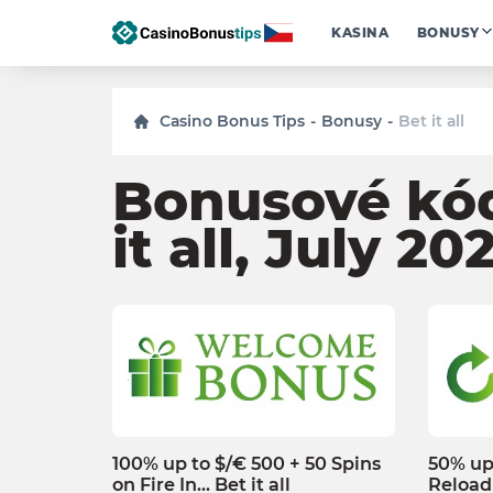
KASINA
BONUSY
Casino Bonus Tips
Bonusy
Bet it all
Bonusové kód
it all, July 20
100% up to $/€ 500 + 50 Spins
50% up
on Fire In… Bet it all
Reload 