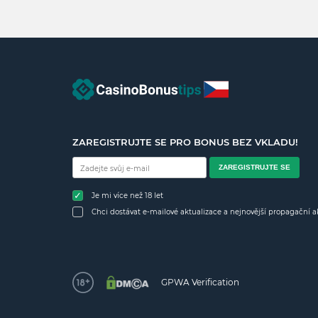
ZAREGISTRUJTE SE PRO BONUS BEZ VKLADU!
ZAREGISTRUJTE SE
Je mi více než 18 let
Chci dostávat e-mailové aktualizace a nejnovější propagační 
GPWA Verification