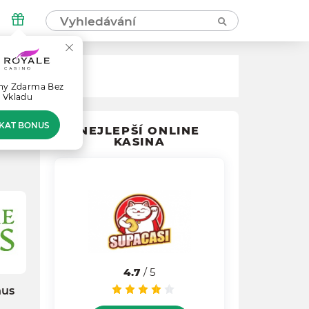
iny Zdarma Bеz
Vklаdu
SKAT BONUS
NEJLEPŠÍ ONLINE
KASINA
4.7
/ 5
nus