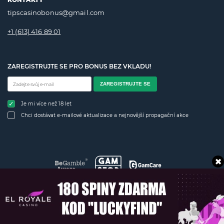
tipscasinobonus@gmail.com
+1 (613) 416 89 01
ZAREGISTRUJTE SE PRO BONUS BEZ VKLADU!
ZAREGISTRUJTE SE
Je mi více než 18 let
Chci dostávat e-mailové aktualizace a nejnovější propagační akce
GPWA Verification
© 2026 - CASINO BONUS TIPS