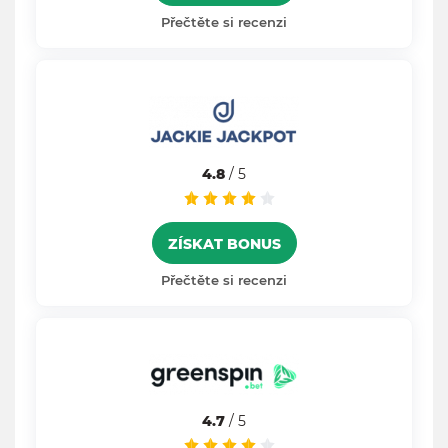
Přečtěte si recenzi
4.8
/ 5
ZÍSKAT BONUS
Přečtěte si recenzi
4.7
/ 5