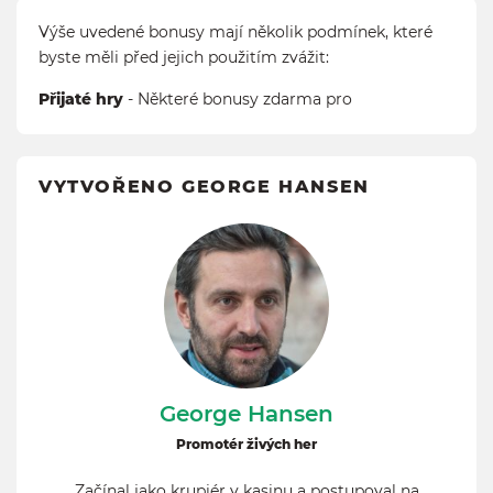
Výše uvedené bonusy mají několik podmínek, které
byste měli před jejich použitím zvážit:
Přijaté hry
- Některé bonusy zdarma pro
VYTVOŘENO GEORGE HANSEN
George Hansen
Promotér živých her
Začínal jako krupiér v kasinu a postupoval na