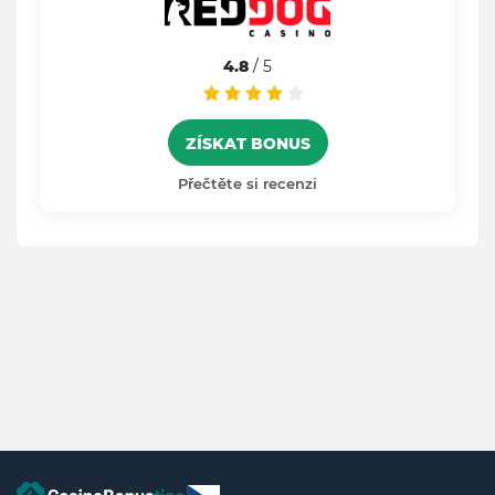
4.8
/ 5
ZÍSKAT BONUS
Přečtěte si recenzi