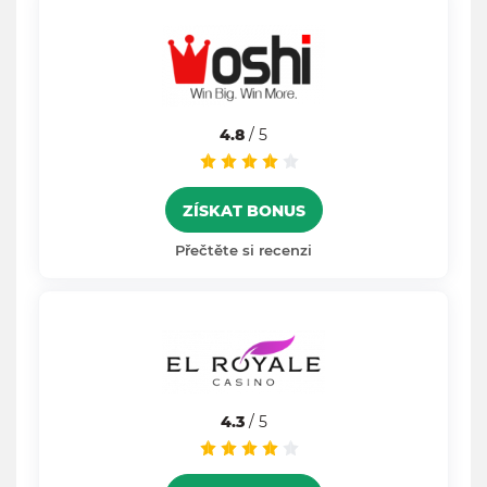
4.8
/ 5
ZÍSKAT BONUS
Přečtěte si recenzi
4.3
/ 5