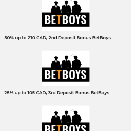
50% up to 210 CAD, 2nd Deposit Bonus BetBoys
25% up to 105 CAD, 3rd Deposit Bonus BetBoys