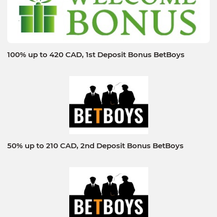
100% up to 420 CAD, 1st Deposit Bonus BetBoys
50% up to 210 CAD, 2nd Deposit Bonus BetBoys