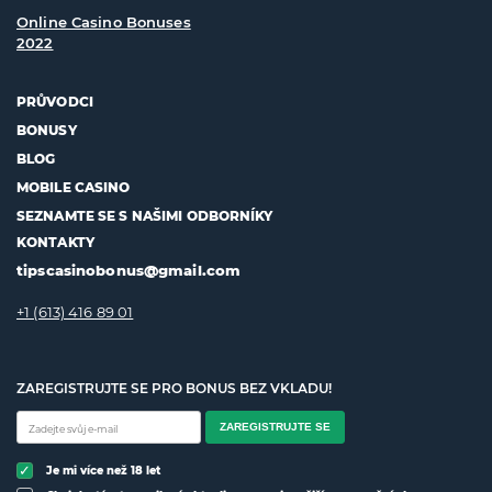
Online Casino Bonuses
2022
PRŮVODCI
BONUSY
BLOG
MOBILE CASINO
SEZNAMTE SE S NAŠIMI ODBORNÍKY
KONTAKTY
tipscasinobonus@gmail.com
+1 (613) 416 89 01
ZAREGISTRUJTE SE PRO BONUS BEZ VKLADU!
ZAREGISTRUJTE SE
Je mi více než 18 let