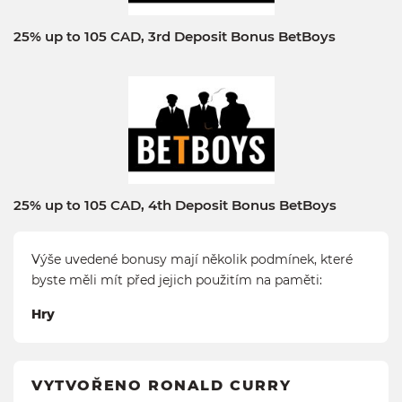
25% up to 105 CAD, 3rd Deposit Bonus BetBoys
25% up to 105 CAD, 4th Deposit Bonus BetBoys
Výše uvedené bonusy mají několik podmínek, které
byste měli mít před jejich použitím na paměti:
Hry
VYTVOŘENO RONALD CURRY