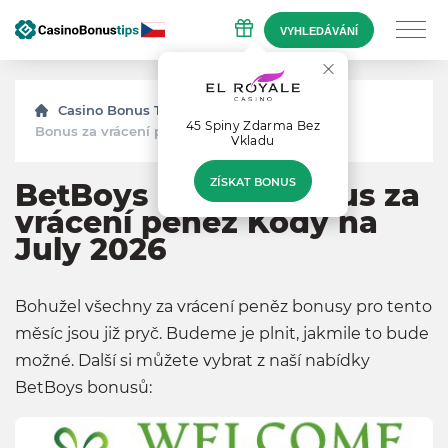
VYHLEDÁVÁNÍ
Casino Bonus Tips
Bonusy
BetBoys
45 Spiny Zdarma Bеz
Bonus za vrácení peněz
Vklаdu
ZÍSKAT BONUS
BetBoys Kasino Bonus za
vrácení peněz Kódy na
July 2026
Bohužel všechny za vrácení peněz bonusy pro tento
měsíc jsou již pryč. Budeme je plnit, jakmile to bude
možné. Další si můžete vybrat z naší nabídky
BetBoys bonusů: