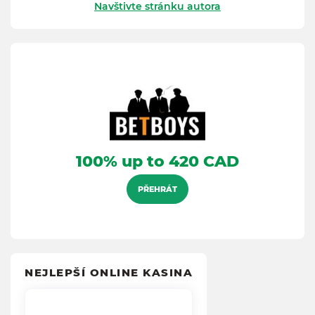
Navštivte stránku autora
100% up to 420 CAD
PŘEHRÁT
NEJLEPŠÍ ONLINE KASINA