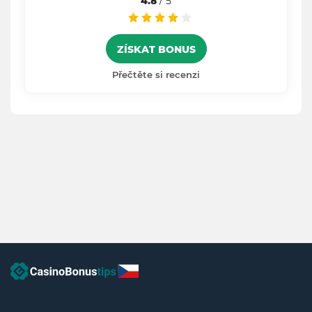
4.8
/ 5
ZÍSKAT BONUS
Přečtěte si recenzi