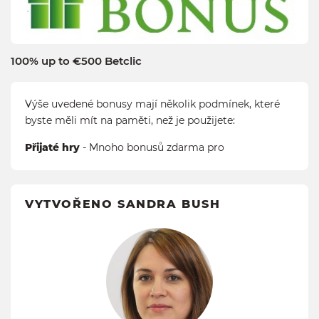
100% up to €500 Betclic
Výše uvedené bonusy mají několik podmínek, které
byste měli mít na paměti, než je použijete:
Přijaté hry
- Mnoho bonusů zdarma pro
VYTVOŘENO SANDRA BUSH