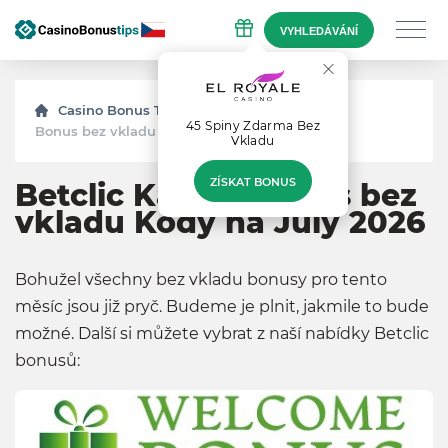
VYHLEDÁVÁNÍ
Casino Bonus Tips
Bonusy
Betclic
45 Spiny Zdarma Bеz
Bonus bez vkladu
Vklаdu
ZÍSKAT BONUS
Betclic Kasino Bonus bez
vkladu Kódy na July 2026
Bohužel všechny bez vkladu bonusy pro tento
měsíc jsou již pryč. Budeme je plnit, jakmile to bude
možné. Další si můžete vybrat z naší nabídky Betclic
bonusů: