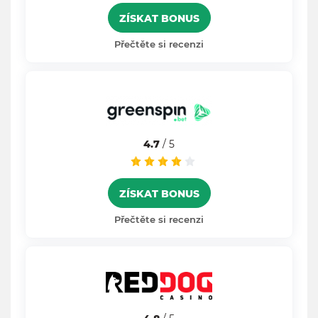
ZÍSKAT BONUS
Přečtěte si recenzi
4.7
/ 5
ZÍSKAT BONUS
Přečtěte si recenzi