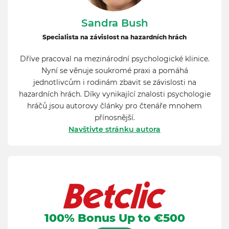
Sandra Bush
Specialista na závislost na hazardních hrách
Dříve pracoval na mezinárodní psychologické klinice.
Nyní se věnuje soukromé praxi a pomáhá
jednotlivcům i rodinám zbavit se závislosti na
hazardních hrách. Díky vynikající znalosti psychologie
hráčů jsou autorovy články pro čtenáře mnohem
přínosnější.
Navštivte stránku autora
100% Bonus Up to €500