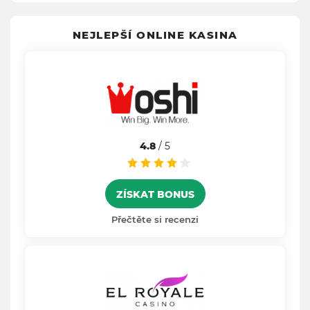
NEJLEPŠÍ ONLINE KASINA
4.8
/ 5
ZÍSKAT BONUS
Přečtěte si recenzi