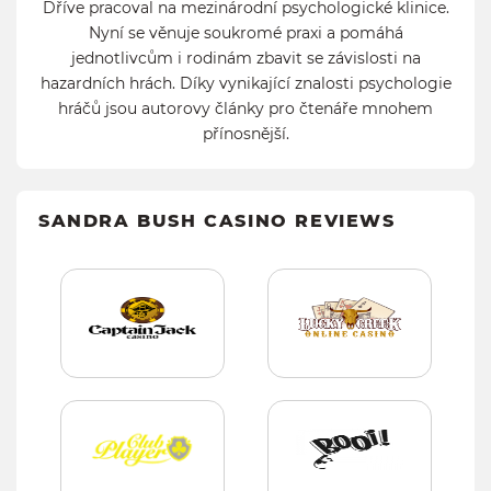
Dříve pracoval na mezinárodní psychologické klinice.
Nyní se věnuje soukromé praxi a pomáhá
jednotlivcům i rodinám zbavit se závislosti na
hazardních hrách. Díky vynikající znalosti psychologie
hráčů jsou autorovy články pro čtenáře mnohem
přínosnější.
SANDRA BUSH CASINO REVIEWS