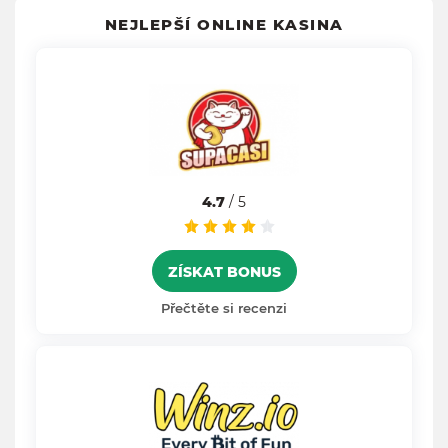
NEJLEPŠÍ ONLINE KASINA
4.7
/ 5
ZÍSKAT BONUS
Přečtěte si recenzi