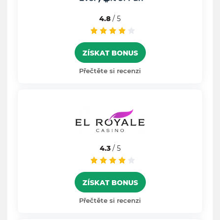
4.8
/ 5
ZÍSKAT BONUS
Přečtěte si recenzi
4.3
/ 5
ZÍSKAT BONUS
Přečtěte si recenzi