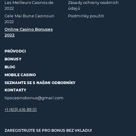
Les Meilleurs Casinos de
Zásady ochrany osobních
2022
údajů
Cele Mai Bune Cazinouri
Podmínky použití
2022
Online Casino Bonuses
2022
PRŮVODCI
BONUSY
BLOG
MOBILE CASINO
SEZNAMTE SE S NAŠIMI ODBORNÍKY
KONTAKTY
tipscasinobonus@gmail.com
+1 (613) 416 89 01
ZAREGISTRUJTE SE PRO BONUS BEZ VKLADU!