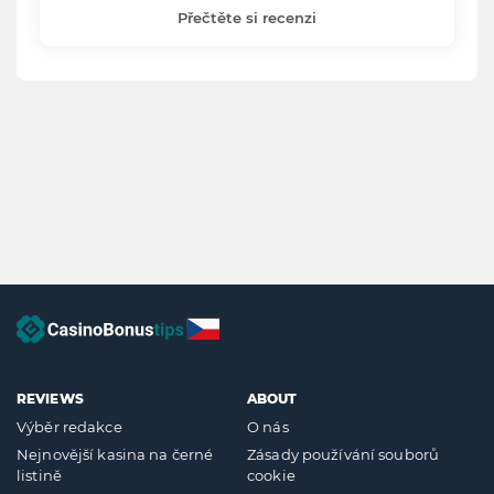
Přečtěte si recenzi
REVIEWS
ABOUT
Výběr redakce
O nás
Nejnovější kasina na černé
Zásady používání souborů
listině
cookie