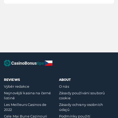
REVIEWS
ABOUT
Výběr redakce
O nás
Nejnovější kasina na černé
Zásady používání souborů
listině
cookie
Les Meilleurs Casinos de
Zásady ochrany osobních
2022
údajů
Cele Mai Bune Cazinouri
Podmínky použití