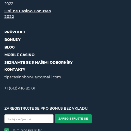
2022
Online Casino Bonuses
2022
PRŮVODCI
BONUSY
BLOG
MOBILE CASINO
SEZNAMTE SE S NAŠIMI ODBORNÍKY
KONTAKTY
tipscasinobonus@gmail.com
+1 (613) 416 89 01
ZAREGISTRUJTE SE PRO BONUS BEZ VKLADU!
ZAREGISTRUJTE SE
Je mi více než 18 let