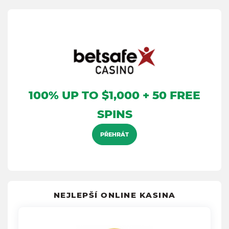
100% UP TO $1,000 + 50 FREE
SPINS
PŘEHRÁT
NEJLEPŠÍ ONLINE KASINA