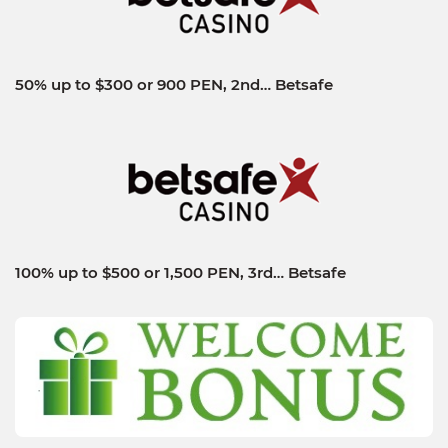
50% up to $300 or 900 PEN, 2nd… Betsafe
100% up to $500 or 1,500 PEN, 3rd… Betsafe