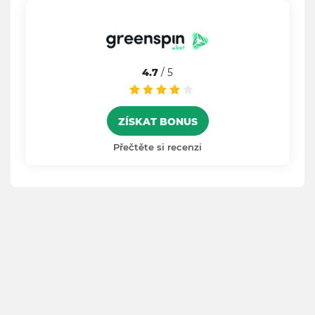
4.7
/ 5
ZÍSKAT BONUS
Přečtěte si recenzi