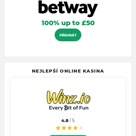
100% up to £50
PŘEHRÁT
NEJLEPŠÍ ONLINE KASINA
4.8
/ 5