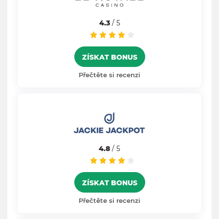
4.3
/ 5
ZÍSKAT BONUS
Přečtěte si recenzi
4.8
/ 5
ZÍSKAT BONUS
Přečtěte si recenzi