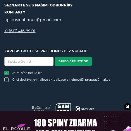
SEZNAMTE SE S NAŠIMI ODBORNÍKY
KONTAKTY
tipscasinobonus@gmail.com
+1 (613) 416 89 01
ZAREGISTRUJTE SE PRO BONUS BEZ VKLADU!
ZAREGISTRUJTE SE
Je mi více než 18 let
Chci dostávat e-mailové aktualizace a nejnovější propagační akce
GPWA Verification