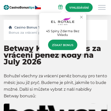
VYHLEDÁVÁNÍ
Casino Bonus Tips
Bonusy
Betway
45 Spiny Zdarma Bеz
Bonus za vrácení peněz
Vklаdu
ZÍSKAT BONUS
Betway Kasino Bonus za
vrácení peněz Kódy na
July 2026
Bohužel všechny za vrácení peněz bonusy pro tento
měsíc jsou již pryč. Budeme je plnit, jakmile to bude
možné. Další si můžete vybrat z naší nabídky
Betway bonusů: