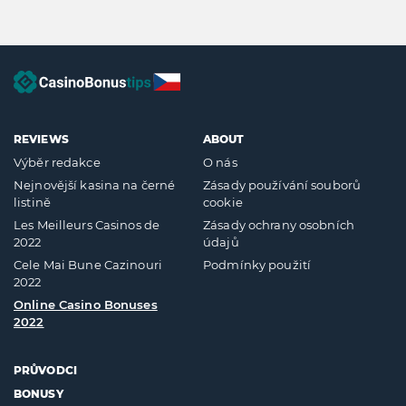
REVIEWS
ABOUT
Výběr redakce
O nás
Nejnovější kasina na černé
Zásady používání souborů
listině
cookie
Les Meilleurs Casinos de
Zásady ochrany osobních
2022
údajů
Cele Mai Bune Cazinouri
Podmínky použití
2022
Online Casino Bonuses
2022
PRŮVODCI
BONUSY