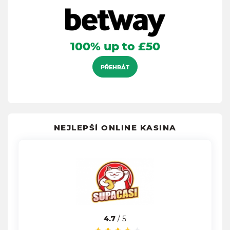
100% up to £50
PŘEHRÁT
NEJLEPŠÍ ONLINE KASINA
4.7
/ 5