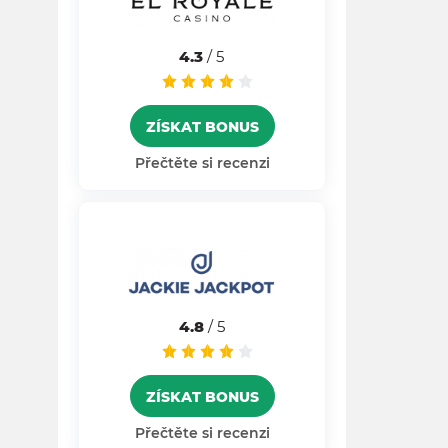
4.3
/ 5
ZÍSKAT BONUS
Přečtěte si recenzi
4.8
/ 5
ZÍSKAT BONUS
Přečtěte si recenzi