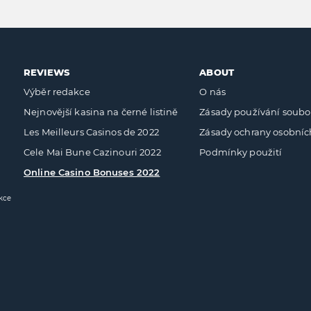
REVIEWS
ABOUT
Výběr redakce
O nás
Nejnovější kasina na černé listině
Zásady používání soubo
Les Meilleurs Casinos de 2022
Zásady ochrany osobníc
Cele Mai Bune Cazinouri 2022
Podmínky použití
Online Casino Bonuses 2022
akce