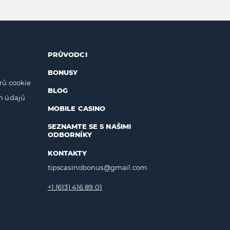
PRŮVODCI
BONUSY
rů cookie
BLOG
h údajů
MOBILE CASINO
SEZNAMTE SE S NAŠIMI
ODBORNÍKY
KONTAKTY
tipscasinobonus@gmail.com
+1 (613) 416 89 01