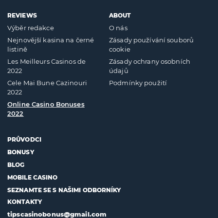
REVIEWS
ABOUT
Výběr redakce
O nás
Nejnovější kasina na černé
Zásady používání souborů
listině
cookie
Les Meilleurs Casinos de
Zásady ochrany osobních
2022
údajů
Cele Mai Bune Cazinouri
Podmínky použití
2022
Online Casino Bonuses
2022
PRŮVODCI
BONUSY
BLOG
MOBILE CASINO
SEZNAMTE SE S NAŠIMI ODBORNÍKY
KONTAKTY
tipscasinobonus@gmail.com