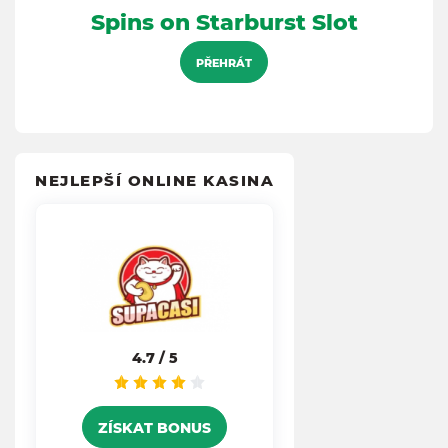
Spins on Starburst Slot
PŘEHRÁT
NEJLEPŠÍ ONLINE KASINA
4.7
/ 5
ZÍSKAT BONUS