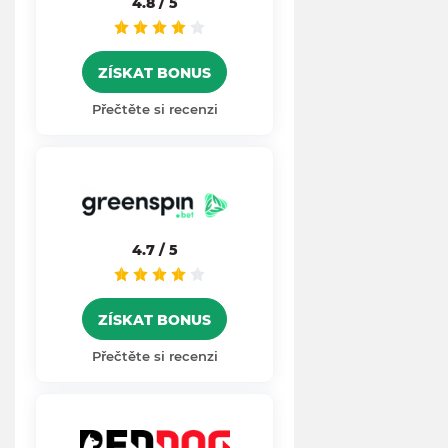
4.8
/ 5
ZÍSKAT BONUS
Přečtěte si recenzi
4.7
/ 5
ZÍSKAT BONUS
Přečtěte si recenzi