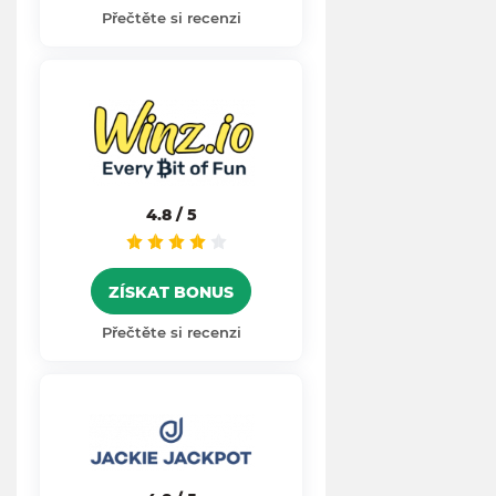
Přečtěte si recenzi
4.8
/ 5
ZÍSKAT BONUS
Přečtěte si recenzi