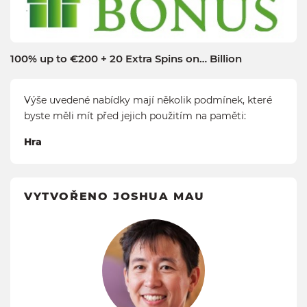
100% up to €200 + 20 Extra Spins on… Billion
Výše uvedené nabídky mají několik podmínek, které
byste měli mít před jejich použitím na paměti:
Hra
VYTVOŘENO JOSHUA MAU