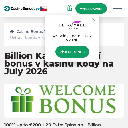
VYHLEDÁVÁNÍ
Casino Bonus Tips
Bonusy
Billion
45 Spiny Zdarma Bеz
Uvítací bonus v kasinu
Vklаdu
ZÍSKAT BONUS
Billion Kasino Uvítací
bonus v kasinu Kódy na
July 2026
100% up to €200 + 20 Extra Spins on… Billion