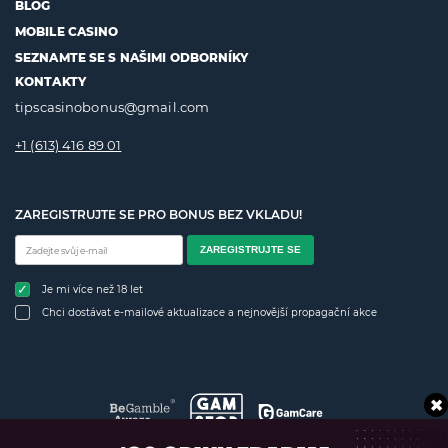
BLOG
MOBILE CASINO
SEZNAMTE SE S NAŠIMI ODBORNÍKY
KONTAKTY
tipscasinobonus@gmail.com
+1 (613) 416 89 01
ZAREGISTRUJTE SE PRO BONUS BEZ VKLADU!
ZAREGISTRUJTE SE
Je mi více než 18 let
Chci dostávat e-mailové aktualizace a nejnovější propagační akce