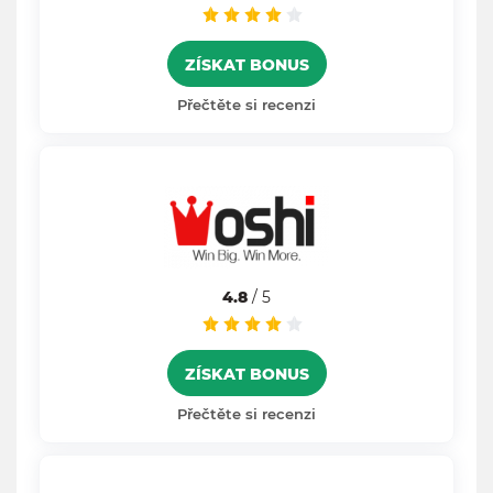
ZÍSKAT BONUS
Přečtěte si recenzi
4.8
/ 5
ZÍSKAT BONUS
Přečtěte si recenzi