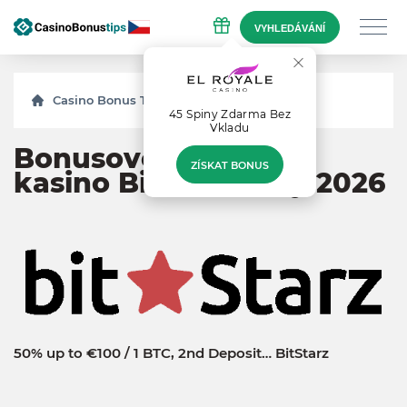
VYHLEDÁVÁNÍ
Casino Bonus Tips
Bonusy
BitStarz
45 Spiny Zdarma Bеz
Vklаdu
Bonusové kódy pro
ZÍSKAT BONUS
kasino BitStarz, July 2026
50% up to €100 / 1 BTC, 2nd Deposit… BitStarz