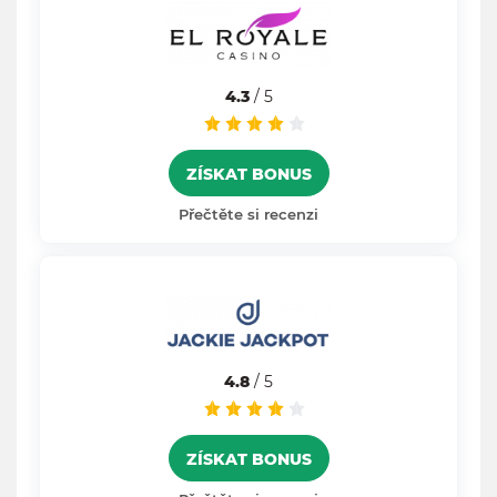
4.3
/ 5
ZÍSKAT BONUS
Přečtěte si recenzi
4.8
/ 5
ZÍSKAT BONUS