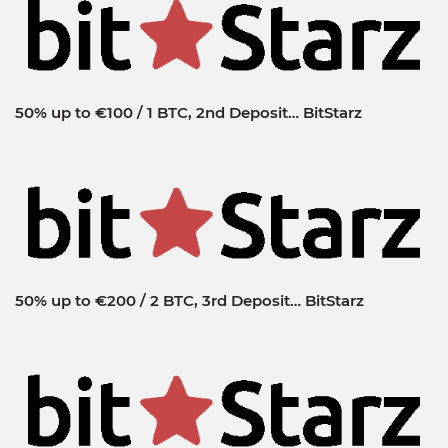
50% up to €100 / 1 BTC, 2nd Deposit… BitStarz
50% up to €200 / 2 BTC, 3rd Deposit… BitStarz