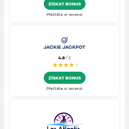
ZÍSKAT BONUS
Přečtěte si recenzi
4.8
/ 5
ZÍSKAT BONUS
Přečtěte si recenzi