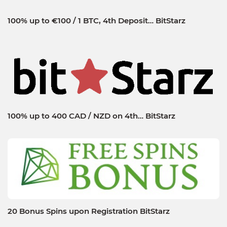
100% up to €100 / 1 BTC, 4th Deposit… BitStarz
100% up to 400 CAD / NZD on 4th… BitStarz
20 Bonus Spins upon Registration BitStarz