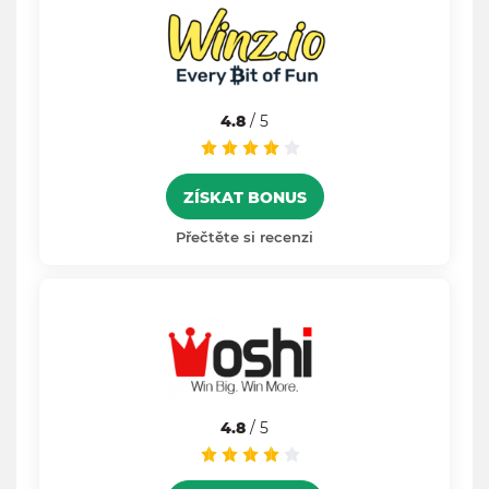
4.8
/ 5
ZÍSKAT BONUS
Přečtěte si recenzi
4.8
/ 5