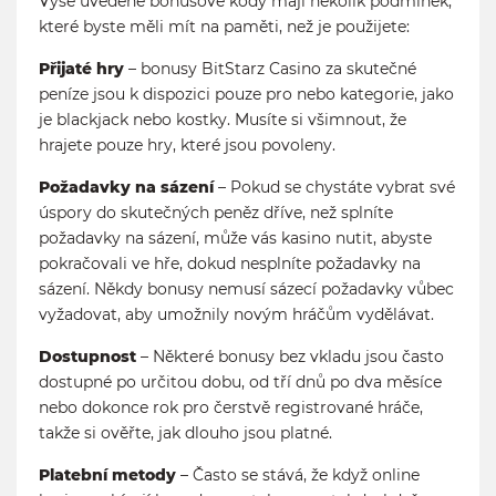
Výše uvedené bonusové kódy mají několik podmínek,
které byste měli mít na paměti, než je použijete:
Přijaté hry
– bonusy BitStarz Casino za skutečné
peníze jsou k dispozici pouze pro nebo kategorie, jako
je blackjack nebo kostky. Musíte si všimnout, že
hrajete pouze hry, které jsou povoleny.
Požadavky na sázení
– Pokud se chystáte vybrat své
úspory do skutečných peněz dříve, než splníte
požadavky na sázení, může vás kasino nutit, abyste
pokračovali ve hře, dokud nesplníte požadavky na
sázení. Někdy bonusy nemusí sázecí požadavky vůbec
vyžadovat, aby umožnily novým hráčům vydělávat.
Dostupnost
– Některé bonusy bez vkladu jsou často
dostupné po určitou dobu, od tří dnů po dva měsíce
nebo dokonce rok pro čerstvě registrované hráče,
takže si ověřte, jak dlouho jsou platné.
Platební metody
– Často se stává, že když online