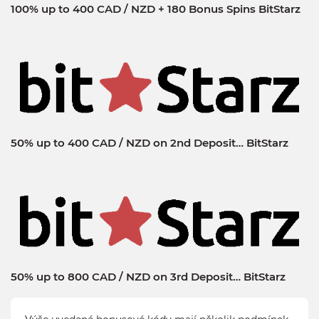
100% up to 400 CAD / NZD + 180 Bonus Spins BitStarz
50% up to 400 CAD / NZD on 2nd Deposit… BitStarz
50% up to 800 CAD / NZD on 3rd Deposit… BitStarz