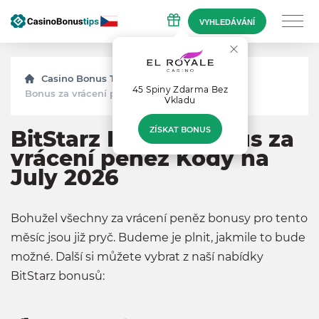
VYHLEDÁVÁNÍ
Casino Bonus Tips
Bonusy
BitStarz
45 Spiny Zdarma Bеz
Bonus za vrácení peněz
Vklаdu
ZÍSKAT BONUS
BitStarz Kasino Bonus za
vrácení peněz Kódy na
July 2026
Bohužel všechny za vrácení peněz bonusy pro tento
měsíc jsou již pryč. Budeme je plnit, jakmile to bude
možné. Další si můžete vybrat z naší nabídky
BitStarz bonusů: