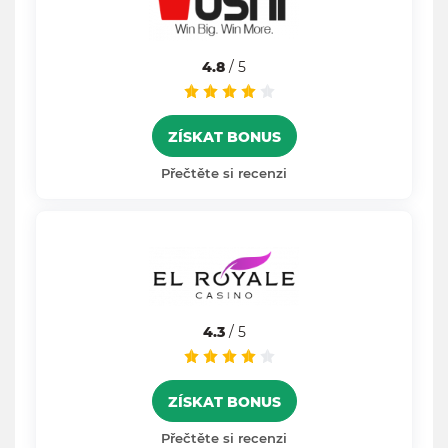
4.8
/ 5
ZÍSKAT BONUS
Přečtěte si recenzi
4.3
/ 5
ZÍSKAT BONUS
Přečtěte si recenzi