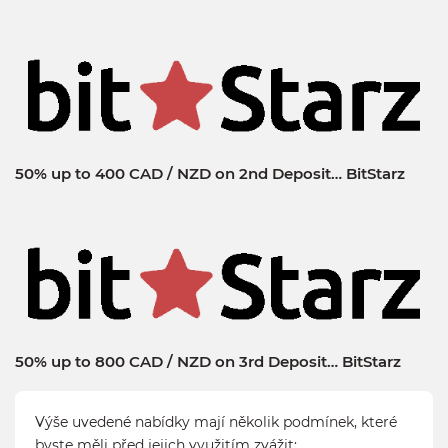
50% up to 400 CAD / NZD on 2nd Deposit… BitStarz
50% up to 800 CAD / NZD on 3rd Deposit… BitStarz
Výše uvedené nabídky mají několik podmínek, které
byste měli před jejich využitím zvážit: