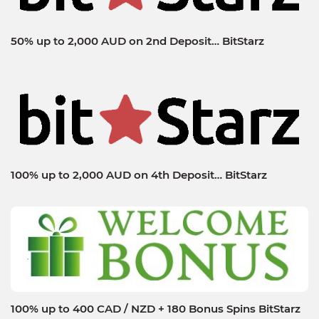
50% up to 2,000 AUD on 2nd Deposit… BitStarz
100% up to 2,000 AUD on 4th Deposit… BitStarz
100% up to 400 CAD / NZD + 180 Bonus Spins BitStarz