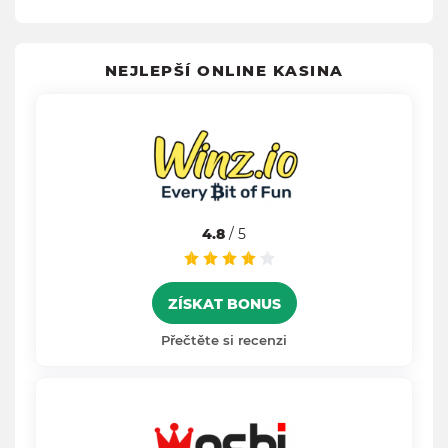
NEJLEPŠÍ ONLINE KASINA
4.8
/ 5
ZÍSKAT BONUS
Přečtěte si recenzi