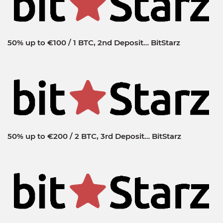
50% up to €100 / 1 BTC, 2nd Deposit… BitStarz
50% up to €200 / 2 BTC, 3rd Deposit… BitStarz