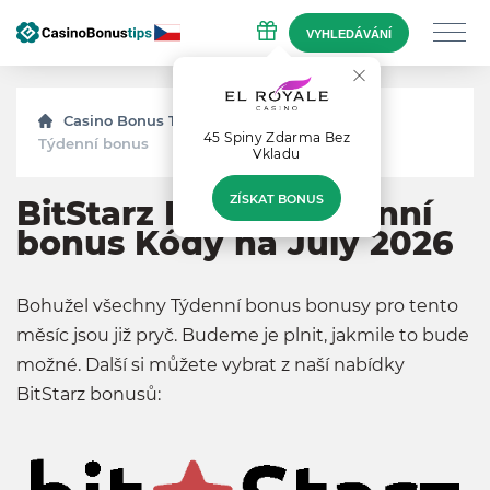
VYHLEDÁVÁNÍ
Casino Bonus Tips
Bonusy
BitStarz
45 Spiny Zdarma Bеz
Týdenní bonus
Vklаdu
ZÍSKAT BONUS
BitStarz Kasino Týdenní
bonus Kódy na July 2026
Bohužel všechny Týdenní bonus bonusy pro tento
měsíc jsou již pryč. Budeme je plnit, jakmile to bude
možné. Další si můžete vybrat z naší nabídky
BitStarz bonusů: