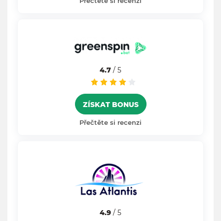
Přečtěte si recenzi
4.7
/ 5
ZÍSKAT BONUS
Přečtěte si recenzi
4.9
/ 5