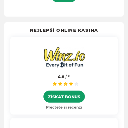
NEJLEPŠÍ ONLINE KASINA
4.8
/ 5
ZÍSKAT BONUS
Přečtěte si recenzi