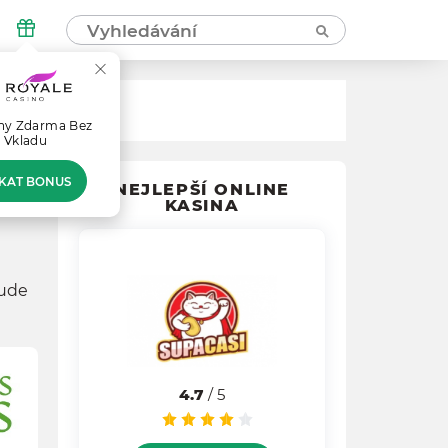
iny Zdarma Bеz
Vklаdu
SKAT BONUS
NEJLEPŠÍ ONLINE
KASINA
bude
4.7
/ 5