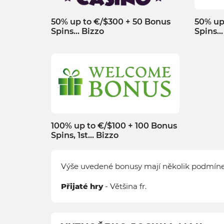
50% up to €/$300 + 50 Bonus
50% up
Spins… Bizzo
Spins…
100% up to €/$100 + 100 Bonus
Spins, 1st… Bizzo
Výše uvedené bonusy mají několik podmínek,
Přijaté hry
- Většina fr.