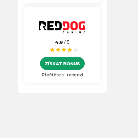
4.8
/ 5
ZÍSKAT BONUS
Přečtěte si recenzi