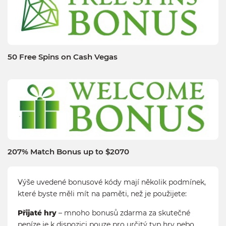
50 Free Spins on Cash Vegas
207% Match Bonus up to $2070
Výše uvedené bonusové kódy mají několik podmínek,
které byste měli mít na paměti, než je použijete:
Přijaté hry
– mnoho bonusů zdarma za skutečné
peníze je k dispozici pouze pro určitý typ hry nebo