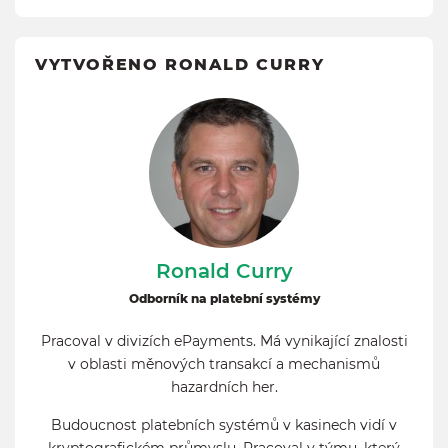
VYTVOŘENO RONALD CURRY
Ronald Curry
Odborník na platební systémy
Pracoval v divizích ePayments. Má vynikající znalosti
v oblasti měnových transakcí a mechanismů
hazardních her.
Budoucnost platebních systémů v kasinech vidí v