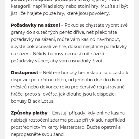
kategorii, například sloty nebo stolní hry. Musíte si být
jisti, že hrajete pouze hry, které jsou povoleny.
Požadavky na sázení
– Pokud se chystáte vybrat své
granty do skutečných peněz dříve, než překonáte
požadavky na sázení, může vám kasino navrhnout,
abyste pokračovali ve hře, dokud nesplníte požadavky
na sázení. Někdy bonusy nemusí mít sázecí
požadavky vůbec, aby vám usnadnily život.
Dostupnost
– Některé bonusy bez vkladu jsou často k
dispozici po určitou dobu, od jednoho dne do dvou
měsíců nebo dokonce roku pro čerstvě registrované
hráče, proto si ověřte, jak dlouho jsou k dispozici
bonusy Black Lotus.
Způsoby platby
– Existují případy, kdy online kasina
nabízejí roztočení zdarma pouze při vkladu například
prostřednictvím karty Mastercard. Buďte opatrní a
nepropásněte svou šanci.