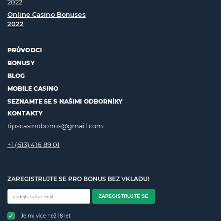
2022
Online Casino Bonuses
2022
PRŮVODCI
BONUSY
BLOG
MOBILE CASINO
SEZNAMTE SE S NAŠIMI ODBORNÍKY
KONTAKTY
tipscasinobonus@gmail.com
+1 (613) 416 89 01
ZAREGISTRUJTE SE PRO BONUS BEZ VKLADU!
ZAREGISTRUJTE SE
Je mi více než 18 let