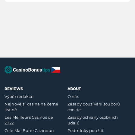
REVIEWS
ABOUT
Výběr redakce
O nás
Nejnovější kasina na černé
Zásady používání souborů
listině
cookie
Les Meilleurs Casinos de
Zásady ochrany osobních
2022
údajů
Cele Mai Bune Cazinouri
Podmínky použití