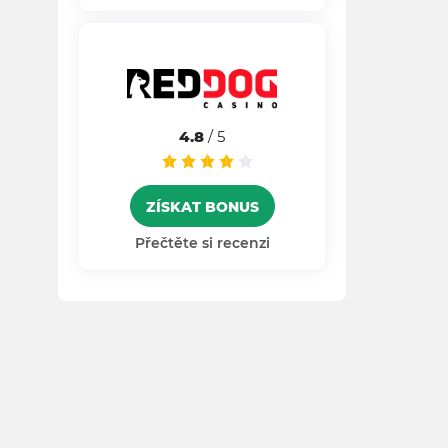
4.8
/ 5
ZÍSKAT BONUS
Přečtěte si recenzi