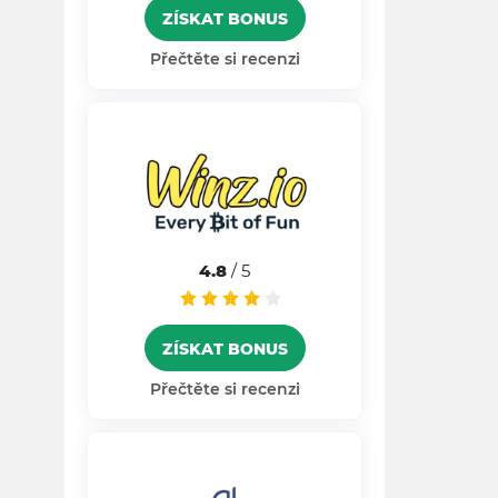
ZÍSKAT BONUS
Přečtěte si recenzi
4.8
/ 5
ZÍSKAT BONUS
Přečtěte si recenzi