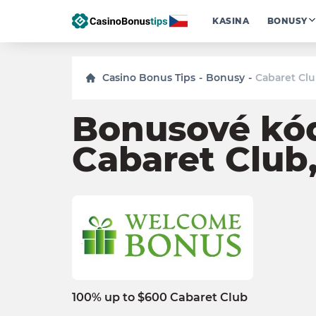
KASINA
BONUSY
Casino Bonus Tips
Bonusy
Cabaret Cl
Bonusové kód
Cabaret Club,
100% up to $600 Cabaret Club