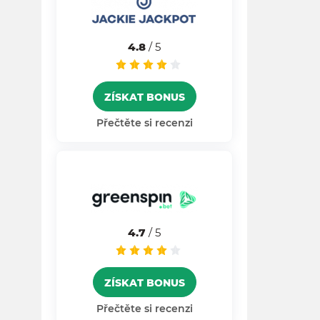
4.8
/ 5
ZÍSKAT BONUS
Přečtěte si recenzi
4.7
/ 5
ZÍSKAT BONUS
Přečtěte si recenzi