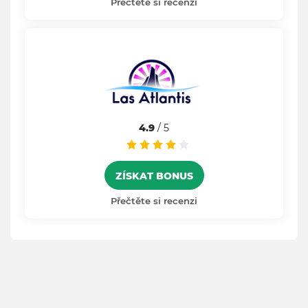
Přečtěte si recenzi
4.9
/ 5
ZÍSKAT BONUS
Přečtěte si recenzi