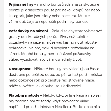
Přijímané hry
– mnoho bonusů zdarma za skutečné
peníze je k dispozici pouze pro několik typů her nebo
kategorií, jako jsou sloty nebo baccarat. Musíte si
všimnout, že jste neporušili podmínky bonusu.
Požadavky na sázení
– Pokud se chystáte vybrat své
granty do skutečných peněz dříve, než splníte
požadavky na sázení, může vás kasino nutit, abyste
pokračovali ve hře, dokud nesplníte požadavky na
sázení. Mnohé bonusy nemusí sázecí požadavky
vůbec vyžadovat, aby vám usnadnily život.
Dostupnost
– Některé bonusy bez vkladu jsou často
dostupné po určitou dobu, od pár dní až po tři měsíce
nebo dokonce rok pro čerstvě registrované hráče,
takže si ověřte, jak dlouho jsou k dispozici.
Platební metody
– Někdy, když online kasina nabízejí
hry zdarma pouze tehdy, když provedete vklad
například prostřednictvím Netelleru. Buďte opatrní a