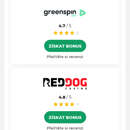
4.7
/ 5
ZÍSKAT BONUS
Přečtěte si recenzi
4.8
/ 5
ZÍSKAT BONUS
Přečtěte si recenzi