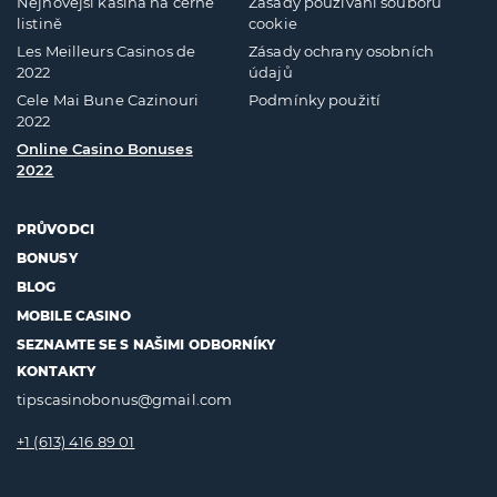
Nejnovější kasina na černé
Zásady používání souborů
listině
cookie
Les Meilleurs Casinos de
Zásady ochrany osobních
2022
údajů
Cele Mai Bune Cazinouri
Podmínky použití
2022
Online Casino Bonuses
2022
PRŮVODCI
BONUSY
BLOG
MOBILE CASINO
SEZNAMTE SE S NAŠIMI ODBORNÍKY
KONTAKTY
tipscasinobonus@gmail.com
+1 (613) 416 89 01