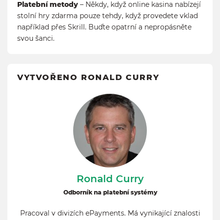
Platební metody
– Někdy, když online kasina nabízejí
stolní hry zdarma pouze tehdy, když provedete vklad
například přes Skrill. Buďte opatrní a nepropásněte
svou šanci.
VYTVOŘENO RONALD CURRY
Ronald Curry
Odborník na platební systémy
Pracoval v divizích ePayments. Má vynikající znalosti