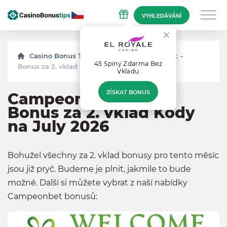
VYHLEDÁVÁNÍ
Casino Bonus Tips
Bonusy
Campeonbet
45 Spiny Zdarma Bеz
Bonus za 2. vklad
Vklаdu
ZÍSKAT BONUS
Campeonbet Kasino
Bonus za 2. vklad Kódy
na July 2026
Bohužel všechny za 2. vklad bonusy pro tento měsíc
jsou již pryč. Budeme je plnit, jakmile to bude
možné. Další si můžete vybrat z naší nabídky
Campeonbet bonusů: