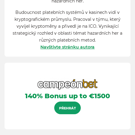
hazardních her.
Budoucnost platebních systémů v kasinech vidí v
kryptografickém průmyslu. Pracoval v týmu, který
vyvíjel kryptoměny a přivedl je na ICO. Vynikající
strategický rozhled v oblasti témat hazardních her a
různých platebních metod.
Navštivte stránku autora
140% Bonus up to €1500
PŘEHRÁT