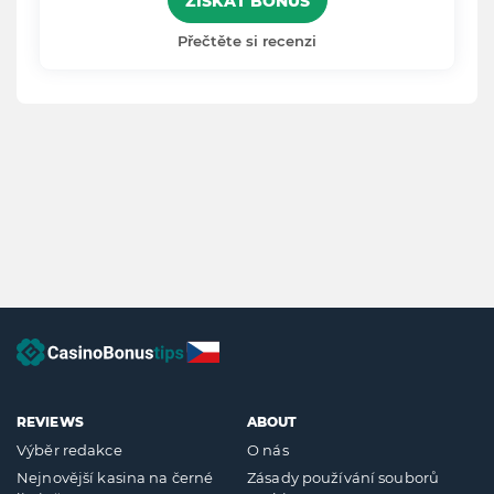
ZÍSKAT BONUS
Přečtěte si recenzi
REVIEWS
ABOUT
Výběr redakce
O nás
Nejnovější kasina na černé
Zásady používání souborů