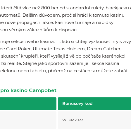
 která čítá více než 800 her od standardní rulety, blackjacku 
automatů. Dalším důvodem, proč si hráči k tomuto kasinu
těné nové propagační akce: kasinové turnaje a nabídky
jsou věrným zákazníkům k dispozici.
je sekce živého kasina. Ti, kdo si chtějí vyzkoušet hry s ži
ee Card Poker, Ultimate Texas Hold'em, Dream Catcher,
 skuteční krupiéři, kteří vysílají živě do počítače kteréhokoli
žší realitě. Stejně jako sportovní sázení je i sekce kasina
elefonu nebo tabletu, přičemž na cestách si můžete zahrát
 pro kasino Campobet
Bonusový kód
WLKM2022