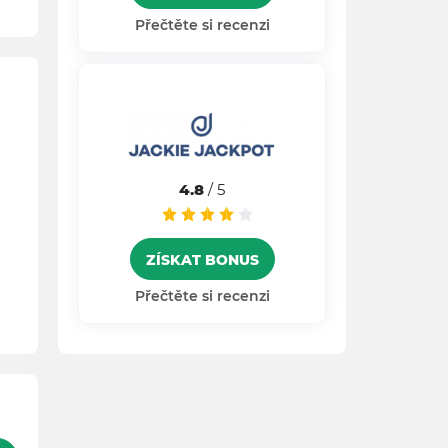
Přečtěte si recenzi
4.8
/ 5
ZÍSKAT BONUS
Přečtěte si recenzi