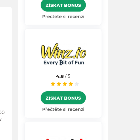
ZÍSKAT BONUS
Přečtěte si recenzi
4.8
/ 5
ZÍSKAT BONUS
Přečtěte si recenzi
200
V