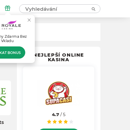
iny Zdarma Bеz
Vklаdu
us
SKAT BONUS
NEJLEPŠÍ ONLINE
KASINA
4.7
/ 5
ts