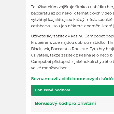
To uživatelům zajišťuje širokou nabídku her,
baccaratu až po několik tematických video 
vytvářejí loajalitu, jsou každý měsíc spouš
cashbacku jsou jen některé z odměn, které 
Uživatelský zážitek v kasinu Campobet doplňu
krupiérem, zde najdou dobrou nabídku: Thr
Blackjack, Baccarat a Roulette. Tyto hry hrají
uživatele, takže zážitek z kasina je o něco bli
Campobet'přístupná z jakéhokoli chytrého t
velké množství her.
Seznam uvítacích bonusových kódů
Bonusová hodnota
Bonusový kód pro přivítání