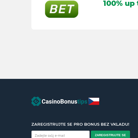
100% up 
ZAREGISTRUJTE SE PRO BONUS BEZ VKLADU!
ZAREGISTRUJTE SE