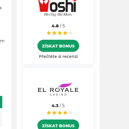
a
4.8
/ 5
vým
ZÍSKAT BONUS
Přečtěte si recenzi
4.3
/ 5
ZÍSKAT BONUS