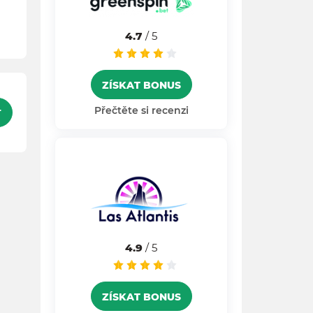
4.7
/ 5
ZÍSKAT BONUS
Přečtěte si recenzi
T
4.9
/ 5
ZÍSKAT BONUS