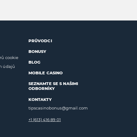
PRŮVODCI
BONUSY
rů cookie
BLOG
h údajů
MOBILE CASINO
SEZNAMTE SE S NAŠIMI
ODBORNÍKY
KONTAKTY
tipscasinobonus@gmail.com
+1 (613) 416 89 01