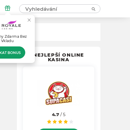
iny Zdarma Bеz
Vklаdu
SKAT BONUS
NEJLEPŠÍ ONLINE
KASINA
4.7
/ 5