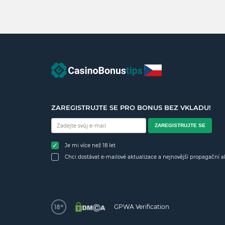
ZAREGISTRUJTE SE PRO BONUS BEZ VKLADU!
ZAREGISTRUJTE SE
Je mi více než 18 let
Chci dostávat e-mailové aktualizace a nejnovější propagační 
GPWA Verification