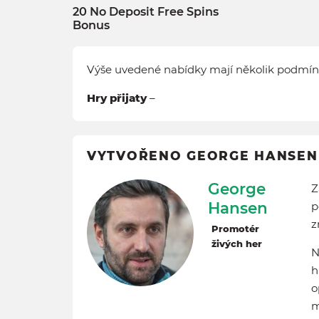
20 No Deposit Free Spins
Bonus
Výše uvedené nabídky mají několik podmínek
Hry přijaty
–
VYTVOŘENO GEORGE HANSEN
George
Z
Hansen
p
z
Promotér
živých her
N
h
o
m