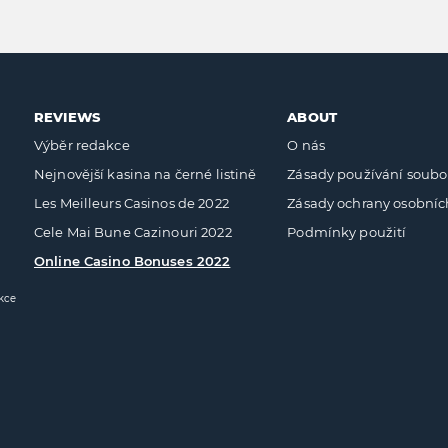
REVIEWS
ABOUT
Výběr redakce
O nás
Nejnovější kasina na černé listině
Zásady používání soubo
Les Meilleurs Casinos de 2022
Zásady ochrany osobníc
Cele Mai Bune Cazinouri 2022
Podmínky použití
Online Casino Bonuses 2022
akce