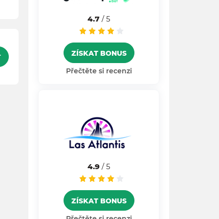
4.7
/ 5
ZÍSKAT BONUS
T
Přečtěte si recenzi
4.9
/ 5
ZÍSKAT BONUS
Přečtěte si recenzi