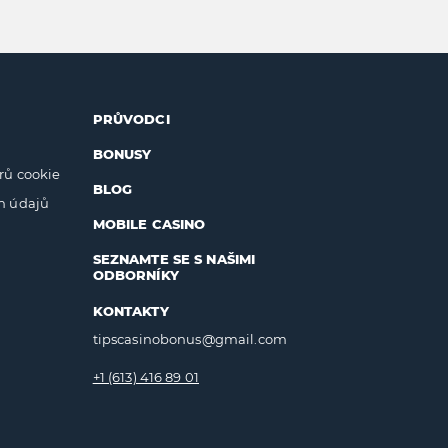
PRŮVODCI
BONUSY
rů cookie
BLOG
h údajů
MOBILE CASINO
SEZNAMTE SE S NAŠIMI
ODBORNÍKY
KONTAKTY
tipscasinobonus@gmail.com
+1 (613) 416 89 01