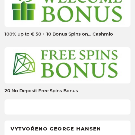
100% up to € 50 + 10 Bonus Spins on… Cashmio
20 No Deposit Free Spins Bonus
VYTVOŘENO GEORGE HANSEN