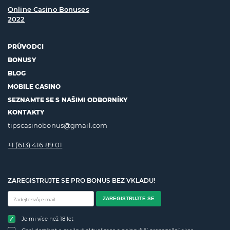
Online Casino Bonuses
2022
PRŮVODCI
BONUSY
BLOG
MOBILE CASINO
SEZNAMTE SE S NAŠIMI ODBORNÍKY
KONTAKTY
tipscasinobonus@gmail.com
+1 (613) 416 89 01
ZAREGISTRUJTE SE PRO BONUS BEZ VKLADU!
ZAREGISTRUJTE SE
Je mi více než 18 let