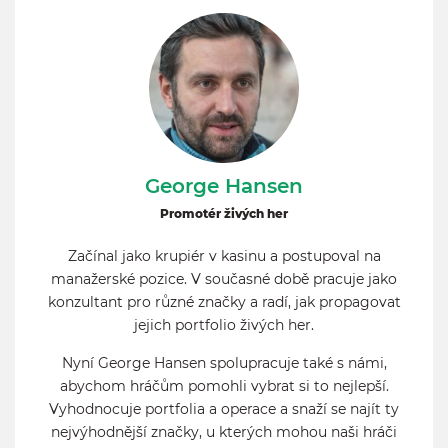
George Hansen
Promotér živých her
Začínal jako krupiér v kasinu a postupoval na
manažerské pozice. V současné době pracuje jako
konzultant pro různé značky a radí, jak propagovat
jejich portfolio živých her.
Nyní George Hansen spolupracuje také s námi,
abychom hráčům pomohli vybrat si to nejlepší.
Vyhodnocuje portfolia a operace a snaží se najít ty
nejvýhodnější značky, u kterých mohou naši hráči