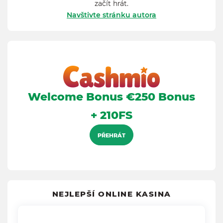
začít hrát.
Navštivte stránku autora
Welcome Bonus €250 Bonus
+ 210FS
PŘEHRÁT
NEJLEPŠÍ ONLINE KASINA