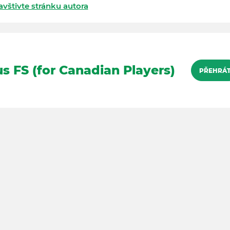
avštivte stránku autora
s FS (for Canadian Players)
PŘEHRÁ