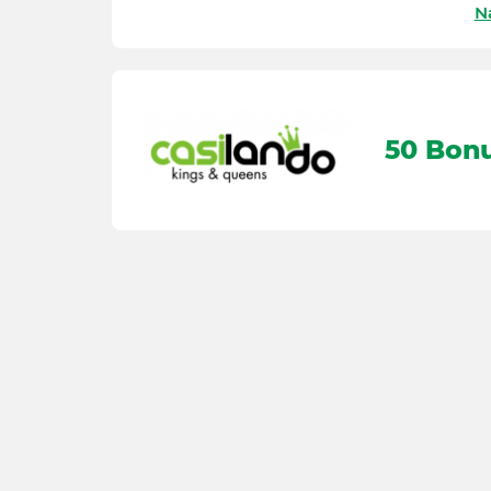
N
50 Bonu