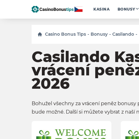
KASINA
BONUSY
Casino Bonus Tips
Bonusy
Casilando
Casilando Ka
vrácení peně
2026
Bohužel všechny za vrácení peněz bonusy pro
bude možné. Další si můžete vybrat z naší