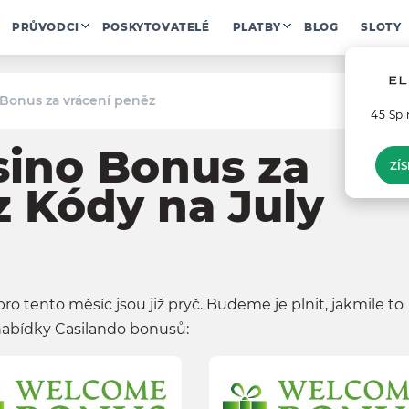
PRŮVODCI
POSKYTOVATELÉ
PLATBY
BLOG
SLOTY
Bonus za vrácení peněz
45 Sp
sino Bonus za
ZÍ
z Kódy na July
 tento měsíc jsou již pryč. Budeme je plnit, jakmile to
 nabídky Casilando bonusů: