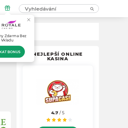
iny Zdarma Bеz
Vklаdu
SKAT BONUS
NEJLEPŠÍ ONLINE
KASINA
4.7
/ 5