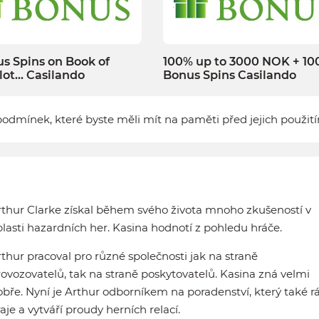
us Spins on Book of
100% up to 3000 NOK + 10
lot… Casilando
Bonus Spins Casilando
dmínek, které byste měli mít na paměti před jejich použit
rthur Clarke získal během svého života mnoho zkušeností v
lasti hazardních her. Kasina hodnotí z pohledu hráče.
thur pracoval pro různé společnosti jak na straně
ovozovatelů, tak na straně poskytovatelů. Kasina zná velmi
bře. Nyní je Arthur odborníkem na poradenství, který také r
aje a vytváří proudy herních relací.