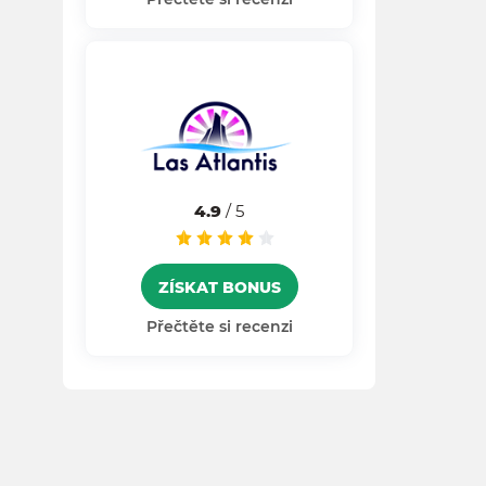
4.9
/ 5
ZÍSKAT BONUS
Přečtěte si recenzi