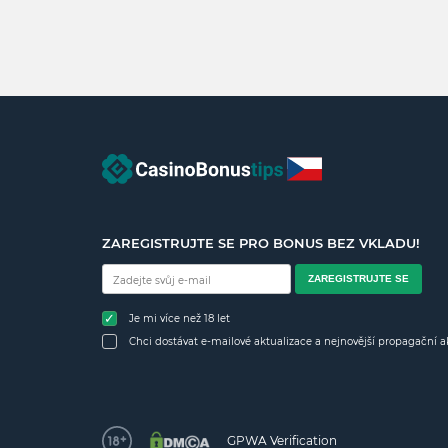
ZAREGISTRUJTE SE PRO BONUS BEZ VKLADU!
ZAREGISTRUJTE SE
Je mi více než 18 let
Chci dostávat e-mailové aktualizace a nejnovější propagační 
GPWA Verification