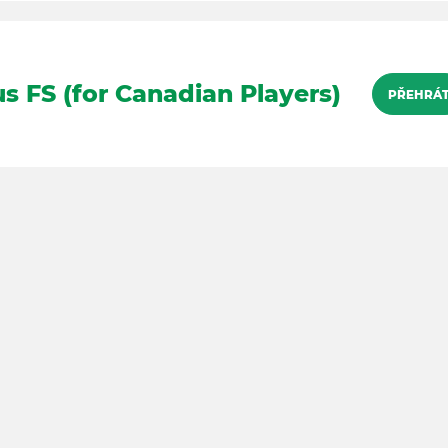
s FS (for Canadian Players)
PŘEHRÁ