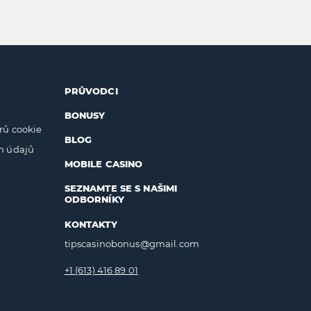
PRŮVODCI
BONUSY
rů cookie
BLOG
h údajů
MOBILE CASINO
SEZNAMTE SE S NAŠIMI
ODBORNÍKY
KONTAKTY
tipscasinobonus@gmail.com
+1 (613) 416 89 01