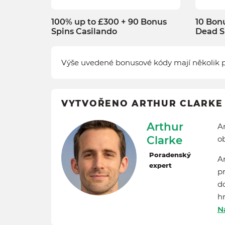
100% up to £300 + 90 Bonus
10 Bon
Spins Casilando
Dead S
Výše uvedené bonusové kódy mají několik po
VYTVOŘENO ARTHUR CLARKE
Arthur
A
Clarke
ob
Poradenský
Ar
expert
pr
do
hr
N