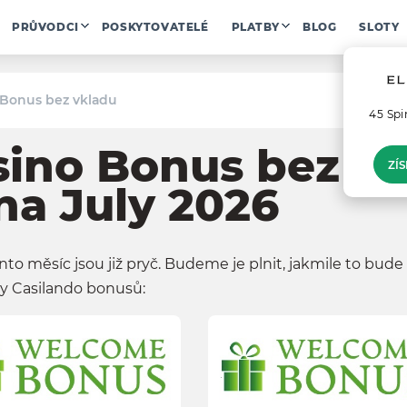
PRŮVODCI
POSKYTOVATELÉ
PLATBY
BLOG
SLOTY
Bonus bez vkladu
45 Sp
sino Bonus bez
ZÍ
na July 2026
o měsíc jsou již pryč. Budeme je plnit, jakmile to bude
ky Casilando bonusů: