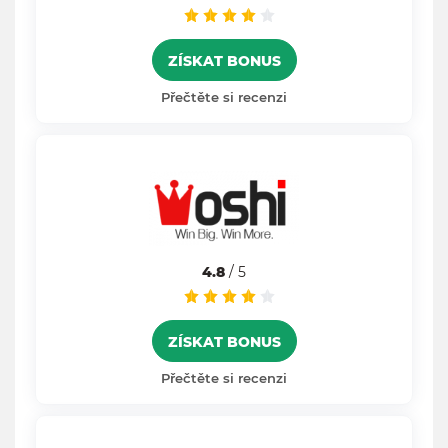
ZÍSKAT BONUS
Přečtěte si recenzi
4.8
/ 5
ZÍSKAT BONUS
Přečtěte si recenzi