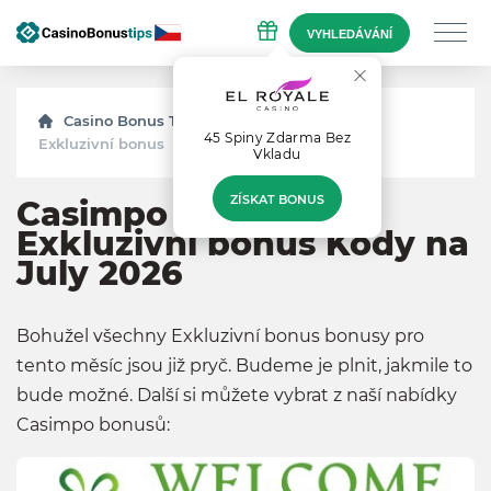
VYHLEDÁVÁNÍ
Casino Bonus Tips
Bonusy
Casimpo
45 Spiny Zdarma Bеz
Exkluzivní bonus
Vklаdu
ZÍSKAT BONUS
Casimpo Kasino
Exkluzivní bonus Kódy na
July 2026
Bohužel všechny Exkluzivní bonus bonusy pro
tento měsíc jsou již pryč. Budeme je plnit, jakmile to
bude možné. Další si můžete vybrat z naší nabídky
Casimpo bonusů: