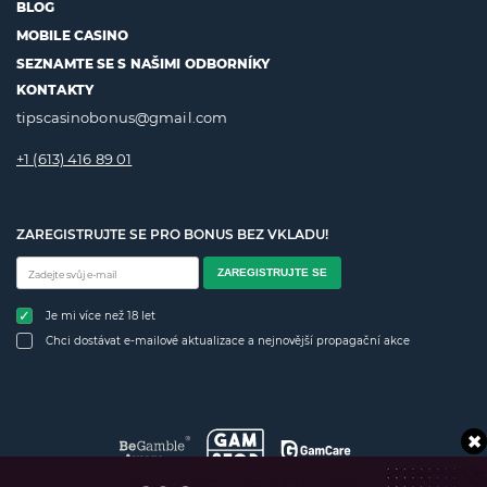
BLOG
MOBILE CASINO
SEZNAMTE SE S NAŠIMI ODBORNÍKY
KONTAKTY
tipscasinobonus@gmail.com
+1 (613) 416 89 01
ZAREGISTRUJTE SE PRO BONUS BEZ VKLADU!
ZAREGISTRUJTE SE
Je mi více než 18 let
Chci dostávat e-mailové aktualizace a nejnovější propagační akce