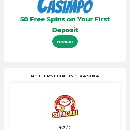
50 Free Spins on Your First
Deposit
PŘEHRÁT
NEJLEPŠÍ ONLINE KASINA
4.7
/ 5