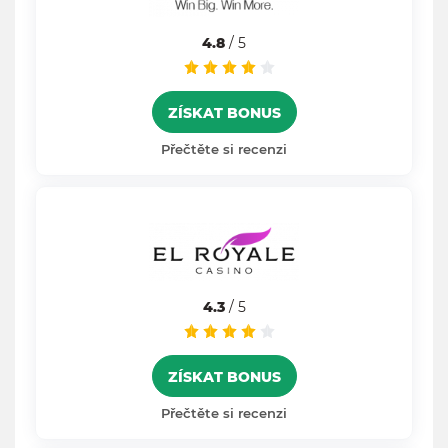
4.8
/ 5
ZÍSKAT BONUS
Přečtěte si recenzi
4.3
/ 5
ZÍSKAT BONUS
Přečtěte si recenzi