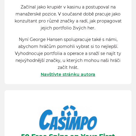
Začínal jako krupiér v kasinu a postupoval na
manažerské pozice. V současné době pracuje jako
konzultant pro různé značky a radí, jak propagovat
jejich portfolio živých her.
Nyní George Hansen spolupracuje také s námi,
abychom hráčům pomohli vybrat si to nejlepší.
Vyhodnocuje portfolia a operace a snaží se najít ty
nejvýhodnější značky, u kterých mohou naši hráči
začít hrát.
Navštivte stránku autora