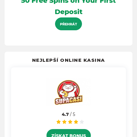
50 Free Spins on Your First
Deposit
PŘEHRÁT
NEJLEPŠÍ ONLINE KASINA
4.7
/ 5
ZÍSKAT BONUS