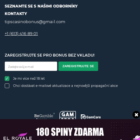
SEZNAMTE SE S NAŠIMI ODBORNÍKY
KONTAKTY
tipscasinobonus@gmail.com
+1 (613) 416 89 01
ZAREGISTRUJTE SE PRO BONUS BEZ VKLADU!
ZAREGISTRUJTE SE
Je mi více než 18 let
Chci dostávat e-mailové aktualizace a nejnovější propagační akce
GPWA Verification