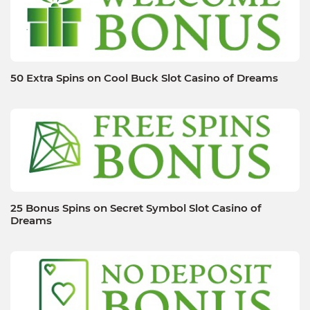
50 Extra Spins on Cool Buck Slot Casino of Dreams
25 Bonus Spins on Secret Symbol Slot Casino of
Dreams