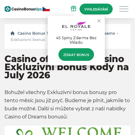
VYHLEDÁVÁNÍ
Casino Bonus Tips
Bonusy
Casino of Dreams
45 Spiny Zdarma Bеz
Exkluzivní bonus
Vklаdu
ZÍSKAT BONUS
Casino of Dreams Kasino
Exkluzivní bonus Kódy na
July 2026
Bohužel všechny Exkluzivní bonus bonusy pro
tento měsíc jsou již pryč. Budeme je plnit, jakmile to
bude možné. Další si můžete vybrat z naší nabídky
Casino of Dreams bonusů: