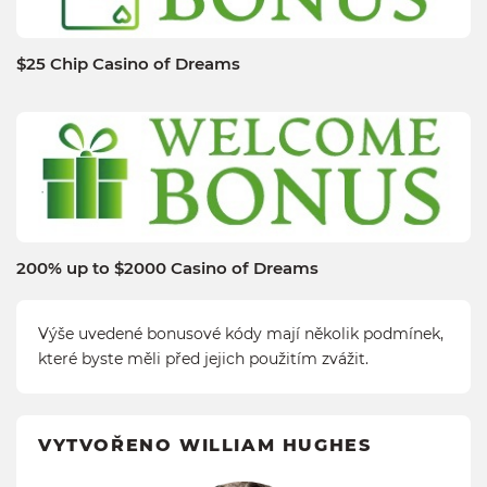
$25 Chip Casino of Dreams
200% up to $2000 Casino of Dreams
Výše uvedené bonusové kódy mají několik podmínek,
které byste měli před jejich použitím zvážit.
VYTVOŘENO WILLIAM HUGHES