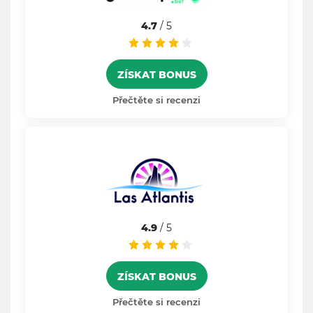
4.7
/ 5
ZÍSKAT BONUS
Přečtěte si recenzi
4.9
/ 5
ZÍSKAT BONUS
Přečtěte si recenzi