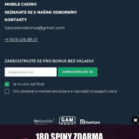
MOBILE CASINO
SEZNAMTE SE S NAŠIMI ODBORNÍKY
KONTAKTY
tipscasinobonus@gmail.com
+1 (613) 416 89 01
ZAREGISTRUJTE SE PRO BONUS BEZ VKLADU!
ZAREGISTRUJTE SE
Je mi více než 18 let
Chci dostávat e-mailové aktualizace a nejnovější propagační akce