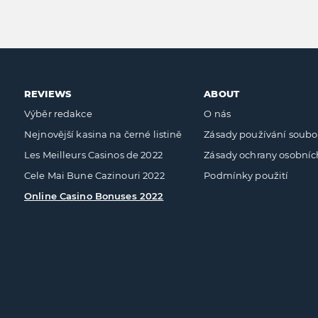
REVIEWS
ABOUT
Výběr redakce
O nás
Nejnovější kasina na černé listině
Zásady používání soubo
Les Meilleurs Casinos de 2022
Zásady ochrany osobníc
Cele Mai Bune Cazinouri 2022
Podmínky použití
Online Casino Bonuses 2022