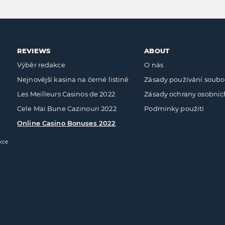
REVIEWS
ABOUT
Výběr redakce
O nás
Nejnovější kasina na černé listině
Zásady používání soubo
Les Meilleurs Casinos de 2022
Zásady ochrany osobníc
Cele Mai Bune Cazinouri 2022
Podmínky použití
Online Casino Bonuses 2022
akce