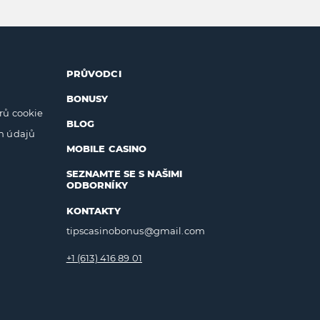
PRŮVODCI
BONUSY
rů cookie
BLOG
h údajů
MOBILE CASINO
SEZNAMTE SE S NAŠIMI
ODBORNÍKY
KONTAKTY
tipscasinobonus@gmail.com
+1 (613) 416 89 01