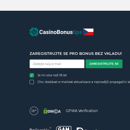
ZAREGISTRUJTE SE PRO BONUS BEZ VKLADU!
ZAREGISTRUJTE SE
Je mi více než 18 let
Chci dostávat e-mailové aktualizace a nejnovější propagační 
GPWA Verification