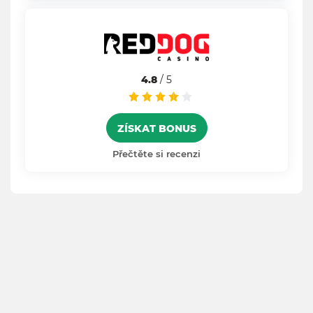
4.8
/ 5
ZÍSKAT BONUS
Přečtěte si recenzi