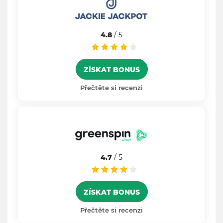
4.8
/ 5
ZÍSKAT BONUS
Přečtěte si recenzi
4.7
/ 5
ZÍSKAT BONUS
Přečtěte si recenzi