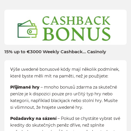
15% up to €3000 Weekly Cashback… Casinoly
Výše uvedené bonusové kódy mají několik podmínek,
které byste měli mít na paměti, než je použijete:
Přijímané hry
– mnoho bonusů zdarma za skutečné
peníze je k dispozici pouze pro určitý typ hry nebo
kategorii, například blackjack nebo stolní hry. Musíte
si všimnout, že hrajete uvedené hry.
Požadavky na sázení
– Pokud se chystáte vybrat své
kredity do skutečných peněz dříve, než splníte