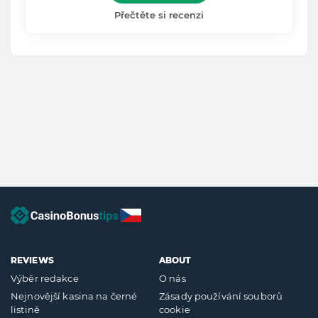
Přečtěte si recenzi
REVIEWS
ABOUT
Výběr redakce
O nás
Nejnovější kasina na černé
Zásady používání souborů
listině
cookie