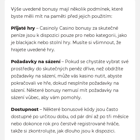
Výše uvedené bonusy mají několik podmínek, které
byste měli mít na paměti před jejich použitím:
Přijaté hry
– Casinoly Casino bonusy za skutečné
peníze jsou k dispozici pouze pro nebo kategorii, jako
je blackjack nebo stolní hry. Musíte si všimnout, že
hrajete uvedené hry.
Požadavky na sázení
– Pokud se chystáte vybrat své
prostředky do skutečných peněz dříve, než obdržíte
požadavky na sázení, může vás kasino nutit, abyste
pokračovali ve hře, dokud nesplníte požadavky na
sázení. Některé bonusy nemusí mít požadavky na
sázení vůbec, aby vám pomohly.
Dostupnost
– Některé bonusové kódy jsou často
dostupné po určitou dobu, od pár dní až po tři měsíce
nebo dokonce rok pro čerstvě registrované hráče,
takže si zkontrolujte, jak dlouho jsou k dispozici.