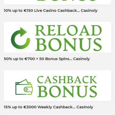
10% up to €150 Live Casino Cashback… Casinoly
50% up to €700 + 50 Bonus Spins… Casinoly
15% up to €3000 Weekly Cashback… Casinoly