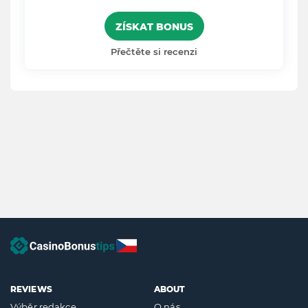
ZÍSKAT BONUS
Přečtěte si recenzi
REVIEWS
ABOUT
Výběr redakce
O nás