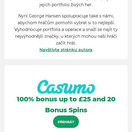
jejich portfolio živých her.
Nyní George Hansen spolupracuje také s námi,
abychom hráčům pomohli vybrat si to nejlepší.
Vyhodnocuje portfolia a operace a snaží se najít ty
nejvýhodnější značky, u kterých mohou naši hráči
začít hrát.
Navštivte stránku autora
100% bonus up to £25 and 20
Bonus Spins
PŘEHRÁT