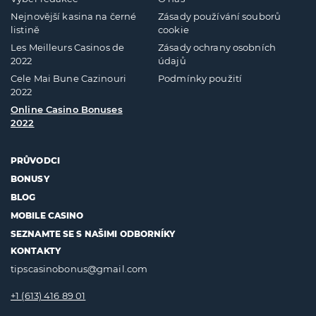
Nejnovější kasina na černé
Zásady používání souborů
listině
cookie
Les Meilleurs Casinos de
Zásady ochrany osobních
2022
údajů
Cele Mai Bune Cazinouri
Podmínky použití
2022
Online Casino Bonuses
2022
PRŮVODCI
BONUSY
BLOG
MOBILE CASINO
SEZNAMTE SE S NAŠIMI ODBORNÍKY
KONTAKTY
tipscasinobonus@gmail.com
+1 (613) 416 89 01