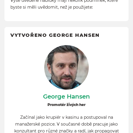
Výše uvedené nabídky mají několik podmínek, které
byste si měli uvědomit, než je použijete:
VYTVOŘENO GEORGE HANSEN
George Hansen
Promotér živých her
Začínal jako krupiér v kasinu a postupoval na
manažerské pozice. V současné době pracuje jako
konzultant pro různé značky a radí, jak propagovat