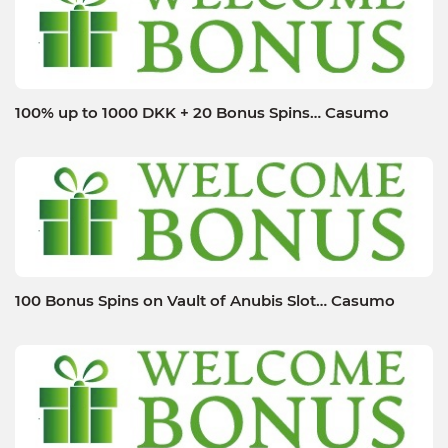
100% up to 1000 DKK + 20 Bonus Spins… Casumo
100 Bonus Spins on Vault of Anubis Slot… Casumo