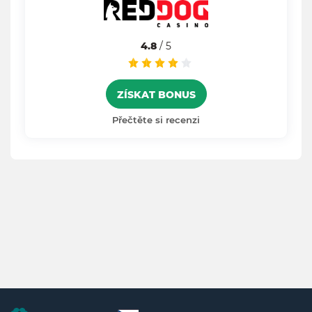
4.8
/ 5
ZÍSKAT BONUS
Přečtěte si recenzi