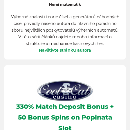
Herní matematik
Výborné znalosti teorie čísel a generátorů náhodných
čísel přivedly našeho autora do hlavního poradního
sboru největších poskytovatelů výherních automatů.
V této sérii článků najdete mnoho informací o
struktuře a mechanice kasinových her.
Navštivte stránku autora
330% Match Deposit Bonus +
50 Bonus Spins on Popinata
Slot