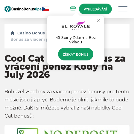
VYHLEDÁVÁNÍ
Casino Bonus Tips
Bonusy
Cool Cat
45 Spiny Zdarma Bеz
Bonus za vrácení peněz
Vklаdu
ZÍSKAT BONUS
Cool Cat Kasino Bonus za
vrácení peněz Kódy na
July 2026
Bohužel všechny za vrácení peněz bonusy pro tento
měsíc jsou již pryč. Budeme je plnit, jakmile to bude
možné. Další si můžete vybrat z naší nabídky Cool
Cat bonusů: