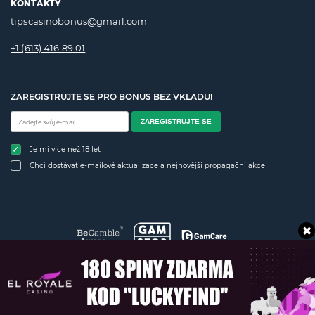
KONTAKTY
tipscasinobonus@gmail.com
+1 (613) 416 89 01
ZAREGISTRUJTE SE PRO BONUS BEZ VKLADU!
ZAREGISTRUJTE SE
Je mi více než 18 let
Chci dostávat e-mailové aktualizace a nejnovější propagační akce
GPWA Verification
© 2026 - CASINO BONUS TIPS