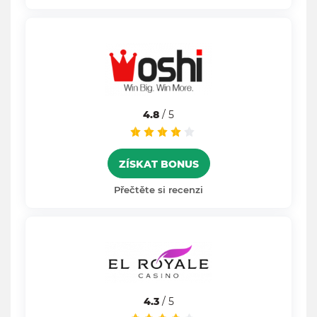
4.8
/ 5
ZÍSKAT BONUS
Přečtěte si recenzi
4.3
/ 5