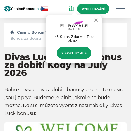
VYHLEDÁVÁNÍ
Casino Bonus Tips
Bonusy
Divas Luck
45 Spiny Zdarma Bеz
Bonus za dobití
Vklаdu
ZÍSKAT BONUS
Divas Luck Kasino Bonus
za dobití Kódy na July
2026
Bohužel všechny za dobití bonusy pro tento měsíc
jsou již pryč. Budeme je plnit, jakmile to bude
možné. Další si můžete vybrat z naší nabídky Divas
Luck bonusů: