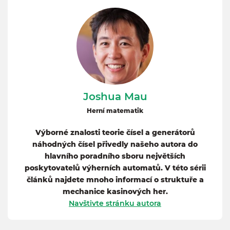
Joshua Mau
Herní matematik
Výborné znalosti teorie čísel a generátorů
náhodných čísel přivedly našeho autora do
hlavního poradního sboru největších
poskytovatelů výherních automatů. V této sérii
článků najdete mnoho informací o struktuře a
mechanice kasinových her.
Navštivte stránku autora