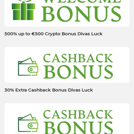
500% up to €500 Crypto Bonus Divas Luck
30% Extra Cashback Bonus Divas Luck