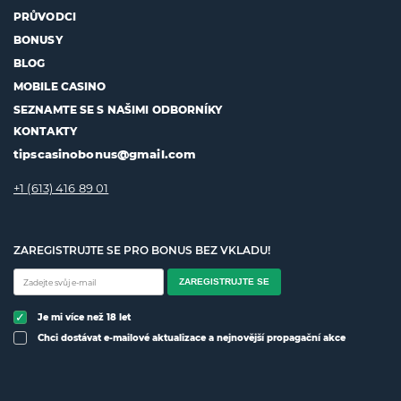
PRŮVODCI
BONUSY
BLOG
MOBILE CASINO
SEZNAMTE SE S NAŠIMI ODBORNÍKY
KONTAKTY
tipscasinobonus@gmail.com
+1 (613) 416 89 01
ZAREGISTRUJTE SE PRO BONUS BEZ VKLADU!
ZAREGISTRUJTE SE
Je mi více než 18 let
Chci dostávat e-mailové aktualizace a nejnovější propagační akce