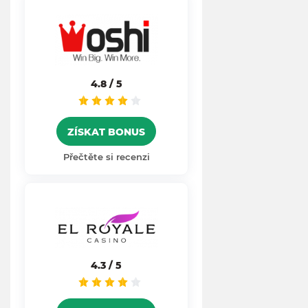
4.8
/ 5
ZÍSKAT BONUS
Přečtěte si recenzi
4.3
/ 5