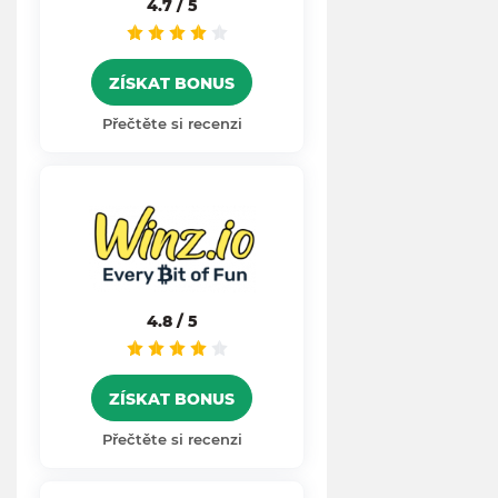
4.7
/ 5
ZÍSKAT BONUS
Přečtěte si recenzi
4.8
/ 5
ZÍSKAT BONUS
Přečtěte si recenzi