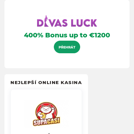
400% Bonus up to €1200
PŘEHRÁT
NEJLEPŠÍ ONLINE KASINA