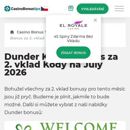
VYHLEDÁVÁNÍ
Casino Bonus Tips
Bonusy
Dunder
45 Spiny Zdarma Bеz
Bonus za 2. vklad
Vklаdu
ZÍSKAT BONUS
Dunder Kasino Bonus za
2. vklad Kódy na July
2026
Bohužel všechny za 2. vklad bonusy pro tento měsíc
jsou již pryč. Budeme je plnit, jakmile to bude
možné. Další si můžete vybrat z naší nabídky
Dunder bonusů: