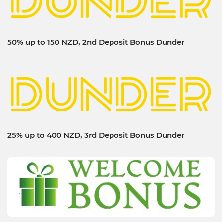
50% up to 150 NZD, 2nd Deposit Bonus Dunder
25% up to 400 NZD, 3rd Deposit Bonus Dunder