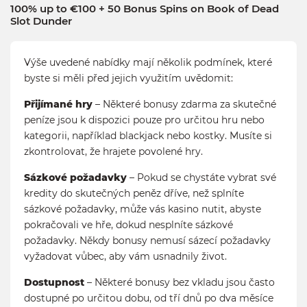
100% up to €100 + 50 Bonus Spins on Book of Dead
Slot Dunder
Výše uvedené nabídky mají několik podmínek, které
byste si měli před jejich využitím uvědomit:
Přijímané hry
– Některé bonusy zdarma za skutečné
peníze jsou k dispozici pouze pro určitou hru nebo
kategorii, například blackjack nebo kostky. Musíte si
zkontrolovat, že hrajete povolené hry.
Sázkové požadavky
– Pokud se chystáte vybrat své
kredity do skutečných peněz dříve, než splníte
sázkové požadavky, může vás kasino nutit, abyste
pokračovali ve hře, dokud nesplníte sázkové
požadavky. Někdy bonusy nemusí sázecí požadavky
vyžadovat vůbec, aby vám usnadnily život.
Dostupnost
– Některé bonusy bez vkladu jsou často
dostupné po určitou dobu, od tří dnů po dva měsíce