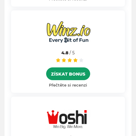
4.8
/ 5
ZÍSKAT BONUS
Přečtěte si recenzi