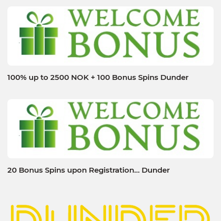
100% up to 2500 NOK + 100 Bonus Spins Dunder
20 Bonus Spins upon Registration… Dunder