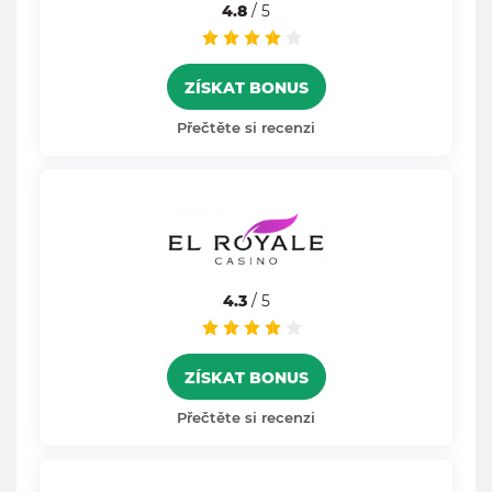
4.8
/ 5
ZÍSKAT BONUS
Přečtěte si recenzi
4.3
/ 5
ZÍSKAT BONUS
Přečtěte si recenzi