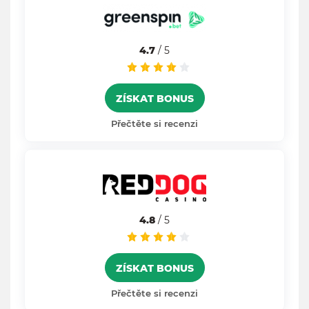
4.7
/ 5
ZÍSKAT BONUS
Přečtěte si recenzi
4.8
/ 5
ZÍSKAT BONUS
Přečtěte si recenzi