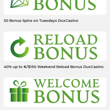
30 Bonus Spins on Tuesdays DuxCasino
40% up to €/$150 Weekend Reload Bonus DuxCasino