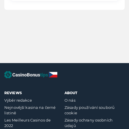
REVIEWS
ABOUT
Výběr redakce
O nás
Nejnovější kasina na černé
Zásady používání souborů
listině
cookie
Les Meilleurs Casinos de
Zásady ochrany osobních
2022
údajů