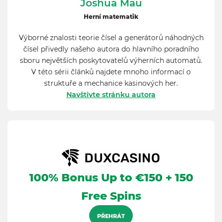
Joshua Mau
Herní matematik
Výborné znalosti teorie čísel a generátorů náhodných
čísel přivedly našeho autora do hlavního poradního
sboru největších poskytovatelů výherních automatů.
V této sérii článků najdete mnoho informací o
struktuře a mechanice kasinových her.
Navštivte stránku autora
100% Bonus Up to €150 + 150
Free Spins
PŘEHRÁT