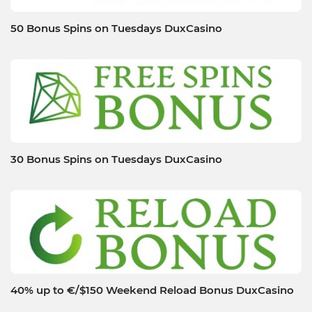
50 Bonus Spins on Tuesdays DuxCasino
30 Bonus Spins on Tuesdays DuxCasino
40% up to €/$150 Weekend Reload Bonus DuxCasino