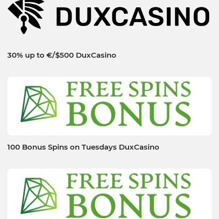
30% up to €/$500 DuxCasino
100 Bonus Spins on Tuesdays DuxCasino