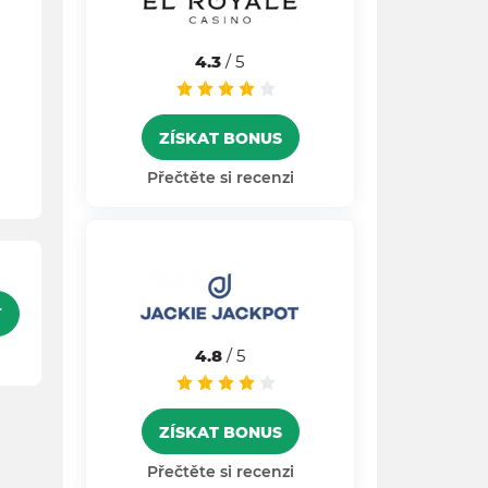
4.3
/ 5
ZÍSKAT BONUS
Přečtěte si recenzi
T
4.8
/ 5
ZÍSKAT BONUS
Přečtěte si recenzi