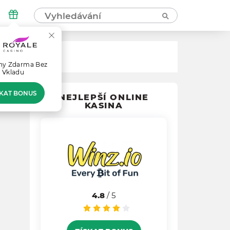
iny Zdarma Bеz
Vklаdu
v
SKAT BONUS
NEJLEPŠÍ ONLINE
KASINA
4.8
/ 5