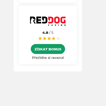
4.8
/ 5
ZÍSKAT BONUS
Přečtěte si recenzi