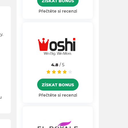
ZÍSKAT BONUS
Přečtěte si recenzi
y.
4.8
/ 5
ZÍSKAT BONUS
Přečtěte si recenzi
u