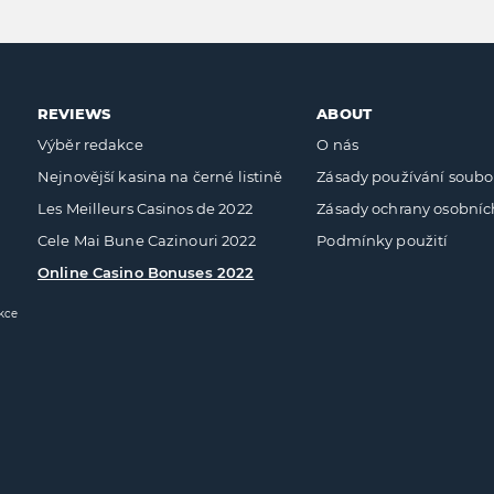
REVIEWS
ABOUT
Výběr redakce
O nás
Nejnovější kasina na černé listině
Zásady používání soubo
Les Meilleurs Casinos de 2022
Zásady ochrany osobníc
Cele Mai Bune Cazinouri 2022
Podmínky použití
Online Casino Bonuses 2022
akce