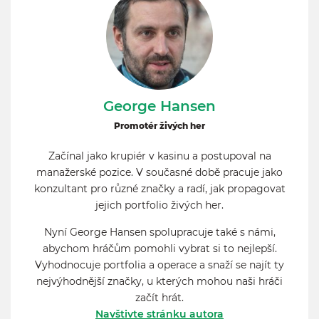
George Hansen
Promotér živých her
Začínal jako krupiér v kasinu a postupoval na
manažerské pozice. V současné době pracuje jako
konzultant pro různé značky a radí, jak propagovat
jejich portfolio živých her.
Nyní George Hansen spolupracuje také s námi,
abychom hráčům pomohli vybrat si to nejlepší.
Vyhodnocuje portfolia a operace a snaží se najít ty
nejvýhodnější značky, u kterých mohou naši hráči
začít hrát.
Navštivte stránku autora