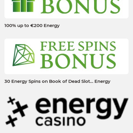
100% up to €200 Energy
30 Energy Spins on Book of Dead Slot… Energy