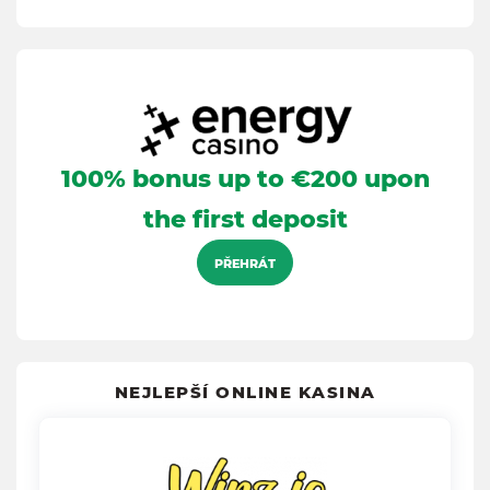
100% bonus up to €200 upon
the first deposit
PŘEHRÁT
NEJLEPŠÍ ONLINE KASINA