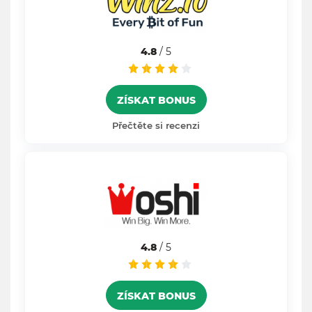
4.8
/ 5
ZÍSKAT BONUS
Přečtěte si recenzi
4.8
/ 5
ZÍSKAT BONUS