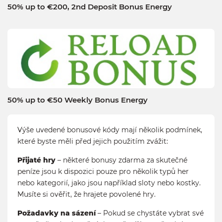
50% up to €200, 2nd Deposit Bonus Energy
50% up to €50 Weekly Bonus Energy
Výše uvedené bonusové kódy mají několik podmínek,
které byste měli před jejich použitím zvážit:
Přijaté hry
– některé bonusy zdarma za skutečné
peníze jsou k dispozici pouze pro několik typů her
nebo kategorií, jako jsou například sloty nebo kostky.
Musíte si ověřit, že hrajete povolené hry.
Požadavky na sázení
– Pokud se chystáte vybrat své