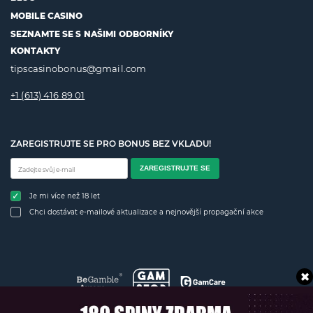
MOBILE CASINO
SEZNAMTE SE S NAŠIMI ODBORNÍKY
KONTAKTY
tipscasinobonus@gmail.com
+1 (613) 416 89 01
ZAREGISTRUJTE SE PRO BONUS BEZ VKLADU!
ZAREGISTRUJTE SE
Je mi více než 18 let
Chci dostávat e-mailové aktualizace a nejnovější propagační akce