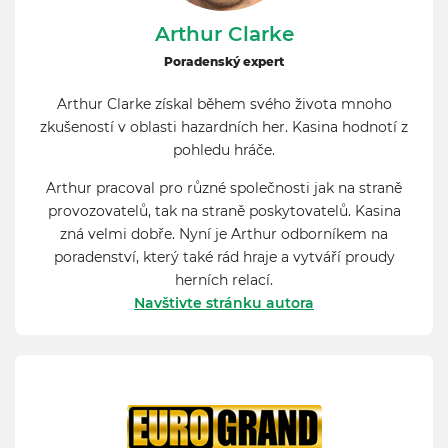
Arthur Clarke
Poradenský expert
Arthur Clarke získal během svého života mnoho
zkušeností v oblasti hazardních her. Kasina hodnotí z
pohledu hráče.
Arthur pracoval pro různé společnosti jak na straně
provozovatelů, tak na straně poskytovatelů. Kasina
zná velmi dobře. Nyní je Arthur odborníkem na
poradenství, který také rád hraje a vytváří proudy
herních relací.
Navštivte stránku autora