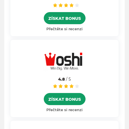
ZÍSKAT BONUS
Přečtěte si recenzi
4.8
/ 5
ZÍSKAT BONUS
Přečtěte si recenzi