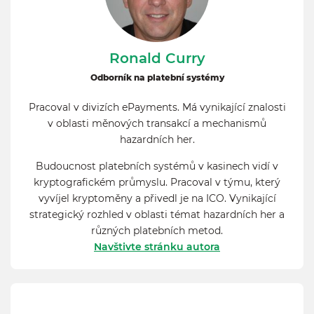
Ronald Curry
Odborník na platební systémy
Pracoval v divizích ePayments. Má vynikající znalosti
v oblasti měnových transakcí a mechanismů
hazardních her.
Budoucnost platebních systémů v kasinech vidí v
kryptografickém průmyslu. Pracoval v týmu, který
vyvíjel kryptoměny a přivedl je na ICO. Vynikající
strategický rozhled v oblasti témat hazardních her a
různých platebních metod.
Navštivte stránku autora