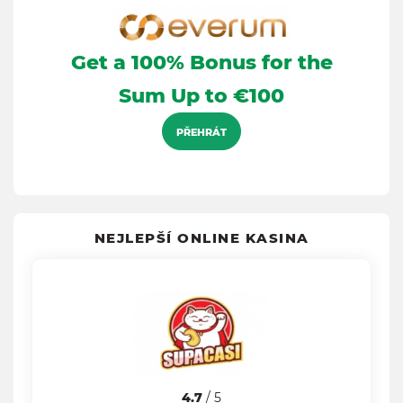
Get a 100% Bonus for the
Sum Up to €100
PŘEHRÁT
NEJLEPŠÍ ONLINE KASINA
4.7
/ 5