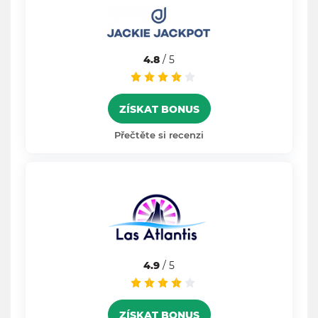
4.8
/ 5
ZÍSKAT BONUS
Přečtěte si recenzi
4.9
/ 5
ZÍSKAT BONUS