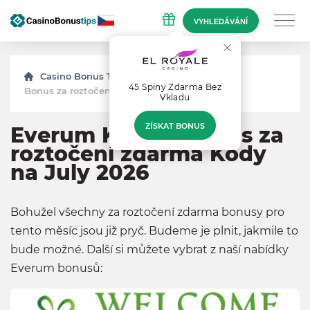
VYHLEDÁVÁNÍ
Casino Bonus Tips
Bonusy
Everum
45 Spiny Zdarma Bеz
Bonus za roztočení zdarma
Vklаdu
ZÍSKAT BONUS
Everum Kasino Bonus za
roztočení zdarma Kódy
na July 2026
Bohužel všechny za roztočení zdarma bonusy pro
tento měsíc jsou již pryč. Budeme je plnit, jakmile to
bude možné. Další si můžete vybrat z naší nabídky
Everum bonusů: