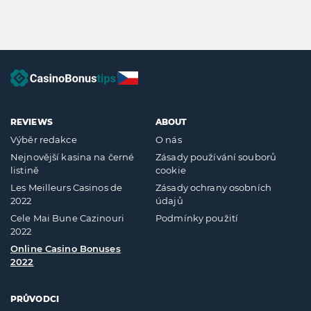
REVIEWS
ABOUT
Výběr redakce
O nás
Nejnovější kasina na černé
Zásady používání souborů
listině
cookie
Les Meilleurs Casinos de
Zásady ochrany osobních
2022
údajů
Cele Mai Bune Cazinouri
Podmínky použití
2022
Online Casino Bonuses
2022
PRŮVODCI