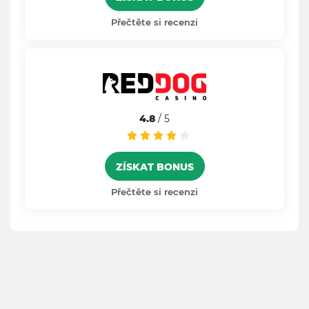
Přečtěte si recenzi
4.8
/ 5
ZÍSKAT BONUS
Přečtěte si recenzi