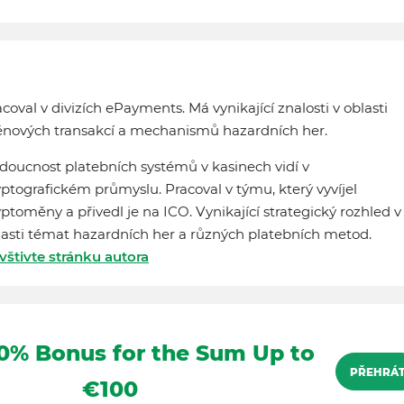
coval v divizích ePayments. Má vynikající znalosti v oblasti
nových transakcí a mechanismů hazardních her.
doucnost platebních systémů v kasinech vidí v
yptografickém průmyslu. Pracoval v týmu, který vyvíjel
ptoměny a přivedl je na ICO. Vynikající strategický rozhled v
lasti témat hazardních her a různých platebních metod.
vštivte stránku autora
00% Bonus for the Sum Up to
PŘEHRÁ
€100