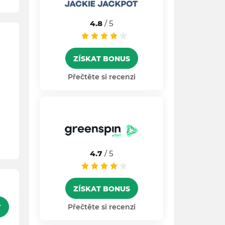
4.8
/ 5
ZÍSKAT BONUS
Přečtěte si recenzi
4.7
/ 5
ZÍSKAT BONUS
Přečtěte si recenzi
T