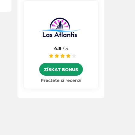
4.9
/ 5
ZÍSKAT BONUS
Přečtěte si recenzi