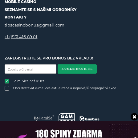
MOBILE CASINO
SEZNAMTE SE S NAŠIMI ODBORNÍKY
KONTAKTY
tipscasinobonus@gmail.com
+1 (613) 416 89 01
ZAREGISTRUJTE SE PRO BONUS BEZ VKLADU!
ZAREGISTRUJTE SE
Je mi více než 18 let
Chci dostávat e-mailové aktualizace a nejnovější propagační akce
GPWA Verification