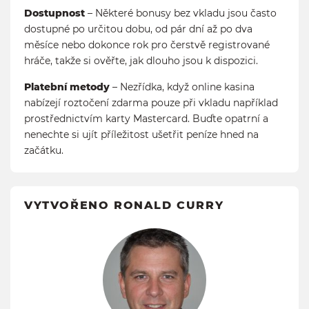
Dostupnost
– Některé bonusy bez vkladu jsou často
dostupné po určitou dobu, od pár dní až po dva
měsíce nebo dokonce rok pro čerstvě registrované
hráče, takže si ověřte, jak dlouho jsou k dispozici.
Platební metody
– Nezřídka, když online kasina
nabízejí roztočení zdarma pouze při vkladu například
prostřednictvím karty Mastercard. Buďte opatrní a
nenechte si ujít příležitost ušetřit peníze hned na
začátku.
VYTVOŘENO RONALD CURRY