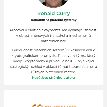
Ronald Curry
Odborník na platební systémy
Pracoval v divizích ePayments. Má vynikající znalosti
v oblasti měnových transakcí a mechanismů
hazardních her.
Budoucnost platebních systémů v kasinech vidí v
kryptografickém průmyslu. Pracoval v týmu, který
vyvíjel kryptoměny a přivedl je na ICO. Vynikající
strategický rozhled v oblasti témat hazardních her a
různých platebních metod.
Navštivte stránku autora