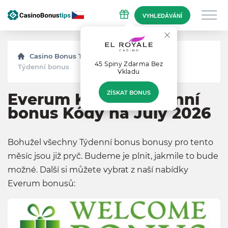
VYHLEDÁVÁNÍ
Casino Bonus Tips
Bonusy
Everum
45 Spiny Zdarma Bеz
Týdenní bonus
Vklаdu
ZÍSKAT BONUS
Everum Kasino Týdenní
bonus Kódy na July 2026
Bohužel všechny Týdenní bonus bonusy pro tento
měsíc jsou již pryč. Budeme je plnit, jakmile to bude
možné. Další si můžete vybrat z naší nabídky
Everum bonusů: