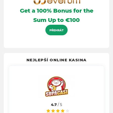
Get a 100% Bonus for the
Sum Up to €100
PŘEHRÁT
NEJLEPŠÍ ONLINE KASINA
4.7
/ 5