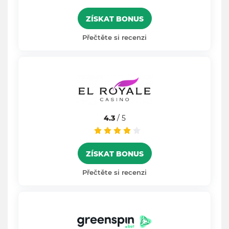
ZÍSKAT BONUS
Přečtěte si recenzi
4.3
/ 5
ZÍSKAT BONUS
Přečtěte si recenzi